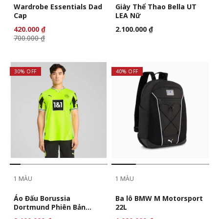
Wardrobe Essentials Dad
Giày Thể Thao Bella UT
Cap
LEA Nữ
420.000 ₫
2.100.000 ₫
700.000 ₫
30% OFF
40% OFF
1 MÀU
1 MÀU
Áo Đấu Borussia
Ba lô BMW M Motorsport
Dortmund Phiên Bản
22L
Anniversary Nam