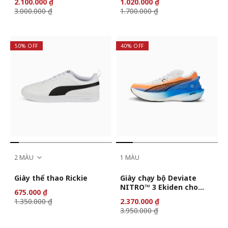
2.100.000 ₫
1.020.000 ₫
(Authentic)
3.000.000 ₫
1.700.000 ₫
50% OFF
40% OFF
2 MÀU
1 MÀU
Giày thể thao Rickie
Giày chạy bộ Deviate
NITRO™ 3 Ekiden cho
675.000 ₫
nam
1.350.000 ₫
2.370.000 ₫
3.950.000 ₫