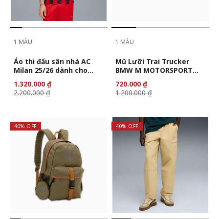
1 MÀU
1 MÀU
Áo thi đấu sân nhà AC
Mũ Lưỡi Trai Trucker
Milan 25/26 dành cho
BMW M MOTORSPORT
nam
Lifestyle
1.320.000 ₫
720.000 ₫
2.200.000 ₫
1.200.000 ₫
40% OFF
40% OFF