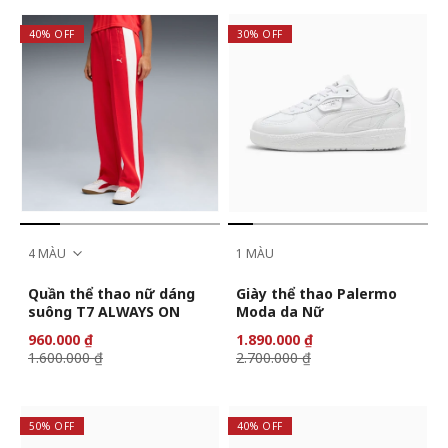
40% OFF
30% OFF
4 MÀU
1 MÀU
Quần thể thao nữ dáng
Giày thể thao Palermo
suông T7 ALWAYS ON
Moda da Nữ
960.000 ₫
1.890.000 ₫
1.600.000 ₫
2.700.000 ₫
50% OFF
40% OFF