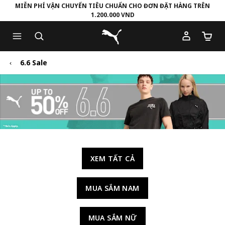
MIỄN PHÍ VẬN CHUYỂN TIÊU CHUẨN CHO ĐƠN ĐẶT HÀNG TRÊN
1.200.000 VND
Skip
Skip
Puma Trang chủ
to
to
Số lượ
Main
Footer
content
Content
6.6 Sale
XEM TẤT CẢ
MUA SẮM NAM
MUA SẮM NỮ