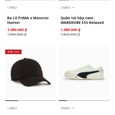
1 MÀU
2 MÀU
Ba Lô PUMA x Monster
Quần túi hộp nam
Hunter
WARDROBE ESS Relaxed
1.080.000 ₫
1.080.000 ₫
1.800.000 ₫
1.800.000 ₫
40% OFF
1 MÀU
4 MÀU