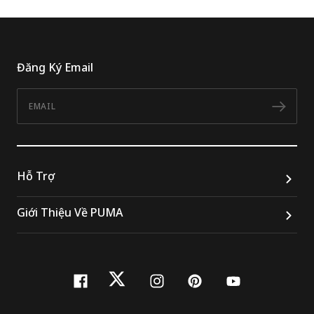
Đăng Ký Email
Email
Đăn
Hỗ Trợ
Giới Thiệu Về PUMA
facebook
twitter
instagram
pinterest
youtube