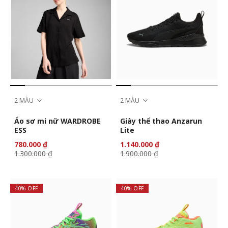
2 MÀU
2 MÀU
Áo sơ mi nữ WARDROBE
Giày thể thao Anzarun
ESS
Lite
780.000 ₫
1.140.000 ₫
1.300.000 ₫
1.900.000 ₫
40% OFF
40% OFF