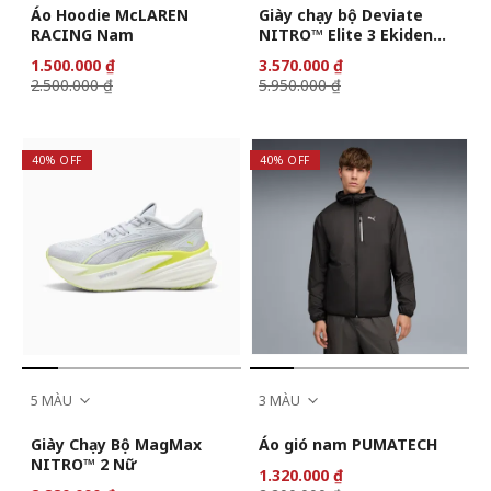
Áo Hoodie McLAREN
Giày chạy bộ Deviate
RACING Nam
NITRO™ Elite 3 Ekiden
cho nam
1.500.000 ₫
3.570.000 ₫
2.500.000 ₫
5.950.000 ₫
40% OFF
40% OFF
5 MÀU
3 MÀU
Giày Chạy Bộ MagMax
Áo gió nam PUMATECH
NITRO™ 2 Nữ
1.320.000 ₫