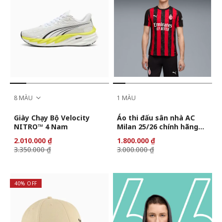
8 MÀU
1 MÀU
Giày Chạy Bộ Velocity
Áo thi đấu sân nhà AC
NITRO™ 4 Nam
Milan 25/26 chính hãng
cho nam
2.010.000 ₫
1.800.000 ₫
3.350.000 ₫
3.000.000 ₫
40% OFF