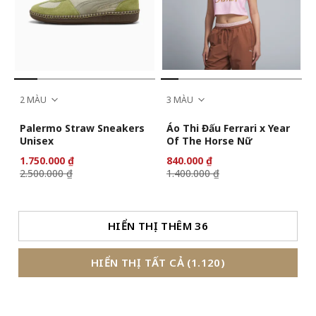
2 MÀU
3 MÀU
Palermo Straw Sneakers
Áo Thi Đấu Ferrari x Year
Unisex
Of The Horse Nữ
1.750.000 ₫
840.000 ₫
2.500.000 ₫
1.400.000 ₫
HIỂN THỊ THÊM 36
HIỂN THỊ TẤT CẢ (1.120)