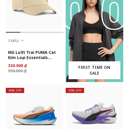
3 MÀU
Mũ Lưỡi Trai PUMA Cat
Kim Loại Essentials
Elevated
330.000 ₫
FIRST TIME ON
550.000 ₫
SALE
40% OFF
30% OFF