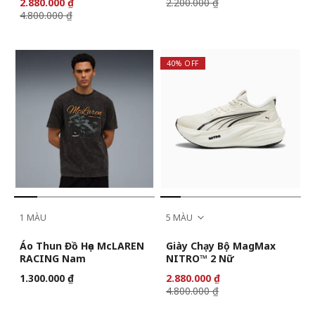
2.880.000 ₫
2.200.000 ₫
4.800.000 ₫
40% OFF
1 MÀU
5 MÀU
Áo Thun Đồ Họa McLAREN
Giày Chạy Bộ MagMax
RACING Nam
NITRO™ 2 Nữ
1.300.000 ₫
2.880.000 ₫
4.800.000 ₫