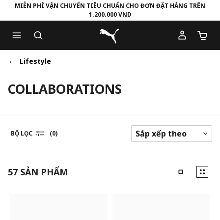
MIỄN PHÍ VẬN CHUYỂN TIÊU CHUẨN CHO ĐƠN ĐẶT HÀNG TRÊN
1.200.000 VND
Skip
Skip
Puma Trang chủ
to
to
Số lượ
Main
Footer
content
Content
Lifestyle
COLLABORATIONS
BỘ LỌC
(0)
57
SẢN PHẨM