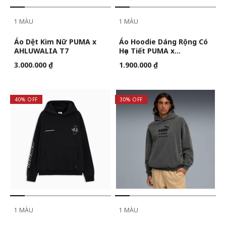
1 MÀU
1 MÀU
Áo Dệt Kim Nữ PUMA x
Áo Hoodie Dáng Rộng Có
AHLUWALIA T7
Họa Tiết PUMA x
POKÉMON Nam
3.000.000 ₫
1.900.000 ₫
40% OFF
30% OFF
1 MÀU
1 MÀU