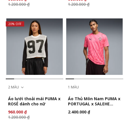
1.200.000 ₫
1.200.000 ₫
20% OFF
2 MÀU
1 MÀU
Áo lưới thoải mái PUMA x
Áo Thủ Môn Nam PUMA x
ROSÉ dành cho nữ
PORTUGAL x SALEHE
BEMBURY
960.000 ₫
2.400.000 ₫
1.200.000 ₫