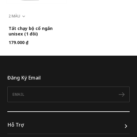
2 MÀU
Tất chạy bộ cổ ngắn
unisex (1 đôi)
179.000 ₫
Đăng Ký Email
Email
Đăn
Hỗ Trợ