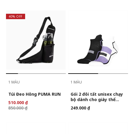
40% OFF
1 MÀU
1 MÀU
Túi Đeo Hông PUMA RUN
Gói 2 đôi tất unisex chạy
bộ dành cho giày thể
510.000 ₫
thao PUMA
850.000 ₫
249.000 ₫