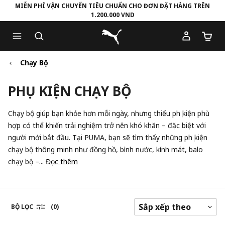
MIỄN PHÍ VẬN CHUYỂN TIÊU CHUẨN CHO ĐƠN ĐẶT HÀNG TRÊN
1.200.000 VND
Skip
Skip
Puma Trang chủ
to
to
Số lượ
Main
Footer
content
Content
Chạy Bộ
PHỤ KIỆN CHẠY BỘ
Chạy bộ giúp bạn khỏe hơn mỗi ngày, nhưng thiếu phụ kiện phù
hợp có thể khiến trải nghiệm trở nên khó khăn – đặc biệt với
người mới bắt đầu. Tại PUMA, bạn sẽ tìm thấy những phụ kiện
chạy bộ thông minh như đồng hồ, bình nước, kính mát, balo
chạy bộ –...
Đọc thêm
BỘ LỌC
(0)