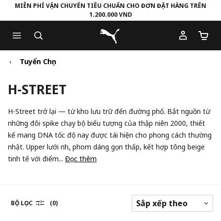
MIỄN PHÍ VẬN CHUYỂN TIÊU CHUẨN CHO ĐƠN ĐẶT HÀNG TRÊN
1.200.000 VND
Skip
Skip
Puma Trang chủ
to
to
Số lượ
Main
Footer
content
Content
Tuyển Chọn
H-STREET
H-Street trở lại — từ kho lưu trữ đến đường phố. Bắt nguồn từ
những đôi spike chạy bộ biểu tượng của thập niên 2000, thiết
kế mang DNA tốc độ nay được tái hiện cho phong cách thường
nhật. Upper lưới nhẹ, phom dáng gọn thấp, kết hợp tông beige
tinh tế với điểm...
Đọc thêm
BỘ LỌC
(0)