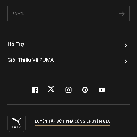
Email
Đăn
Hỗ Trợ
Giới Thiệu Về PUMA
facebook
twitter
instagram
pinterest
youtube
LUYỆN TẬP BỨT PHÁ CÙNG CHUYÊN GIA