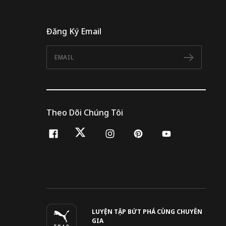
Đăng Ký Email
Email
Đăng 
Theo Dõi Chúng Tôi
facebook
twitter
instagram
pinterest
youtube
LUYỆN TẬP BỨT PHÁ CÙNG CHUYÊN
GIA