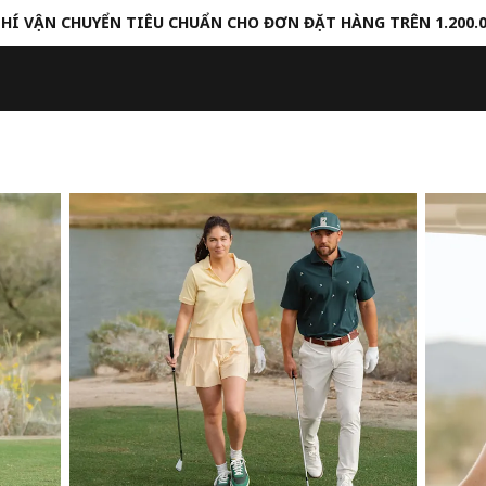
HÍ VẬN CHUYỂN TIÊU CHUẨN CHO ĐƠN ĐẶT HÀNG TRÊN 1.200.