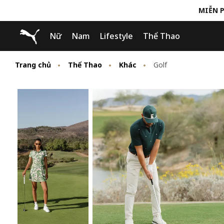
MIỄN P
Skip
Skip
Puma Trang chủ
Nữ
Nam
Lifestyle
Thể Thao
to
to
Main
Footer
content
Content
Trang chủ
Thể Thao
Khác
Golf