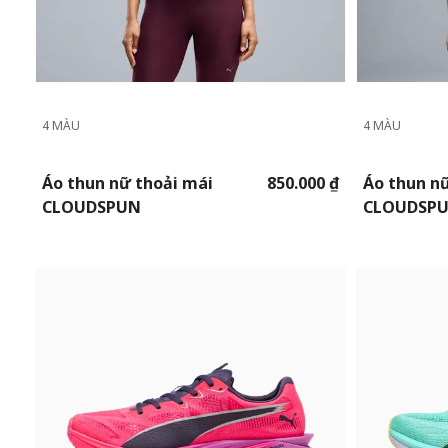
4 MÀU
4 MÀU
Áo thun nữ thoải mái
850.000 ₫
Áo thun n
CLOUDSPUN
CLOUDSP