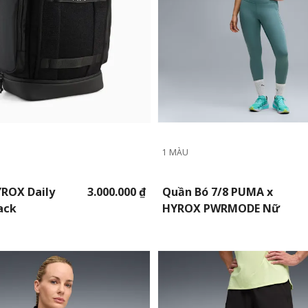
1 MÀU
ROX Daily
3.000.000 ₫
Quần Bó 7/8 PUMA x
ack
HYROX PWRMODE Nữ