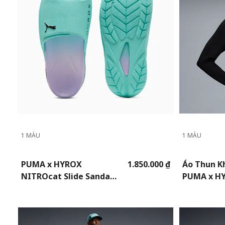
1 MÀU
1 MÀU
PUMA x HYROX
1.850.000 ₫
Áo Thun K
NITROcat Slide Sandals
PUMA x H
Unisex
CLOUDSP