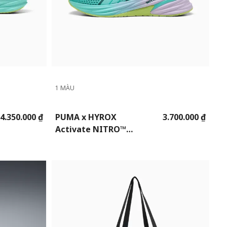
1 MÀU
4.350.000 ₫
PUMA x HYROX
3.700.000 ₫
Activate NITRO™
Training Shoes Women