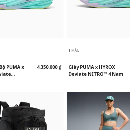
1 MÀU
 Bộ PUMA x
4.350.000 ₫
Giày PUMA x HYROX
viate
Deviate NITRO™ 4 Nam
 Nữ