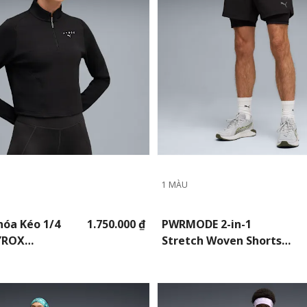
1 MÀU
hóa Kéo 1/4
1.750.000 ₫
PWRMODE 2-in-1
YROX
Stretch Woven Shorts
UN Nữ
Men