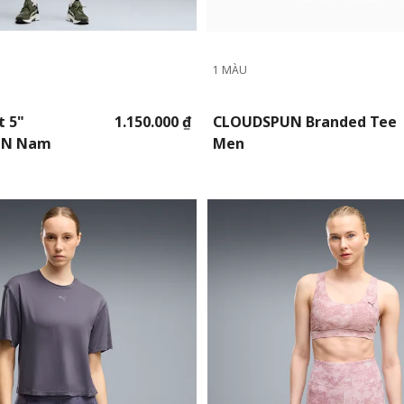
1 MÀU
t 5"
1.150.000 ₫
CLOUDSPUN Branded Tee
UN Nam
Men