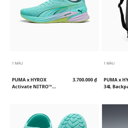
1 MÀU
1 MÀU
PUMA x HYROX
3.700.000 ₫
PUMA x HY
Activate NITRO™
34L Backp
Training Shoes Unisex