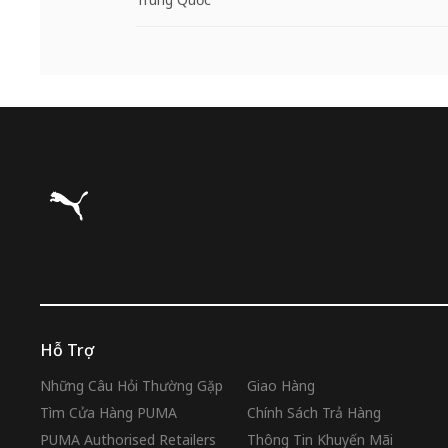
Puma Trang chủ
Hỗ Trợ
Những Câu Hỏi Thường Gặp
Giao Hàng
Tìm Cửa Hàng PUMA
Chính Sách Trả Hàng
PUMA Authorised Retailers
Thông Tin Khuyến Mãi