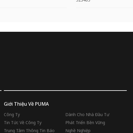
Giới Thiệu Về PUMA
Công Ty
Dành Cho Nhà Đầu Tư
Tin Tức Về Công Ty
Phát Triển Bền Vững
Trung Tâm Thông Tin Báo
Nghề Nghiệp