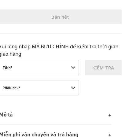
Bán hết
Vui lòng nhập MÃ BƯU CHÍNH để kiểm tra thời gian
giao hàng
KIỂM TRA
TỈNH*
PHÂN KHU*
Mô tả
Miễn phí vận chuyển và trả hàng