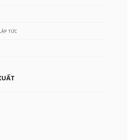
LẬP TỨC
XUẤT