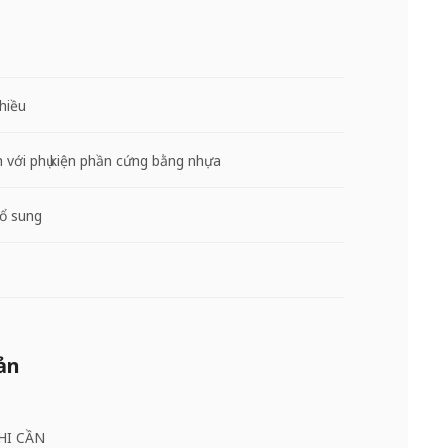
hiều
h với phụ kiện phần cứng bằng nhựa
ổ sung
ản
HI CẦN