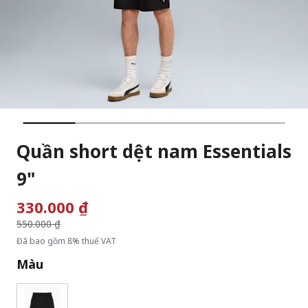
Quần short dệt nam Essentials
9"
330.000 ₫
Giá giảm từ
550.000 ₫
đến
Đã bao gồm 8% thuế VAT
Màu