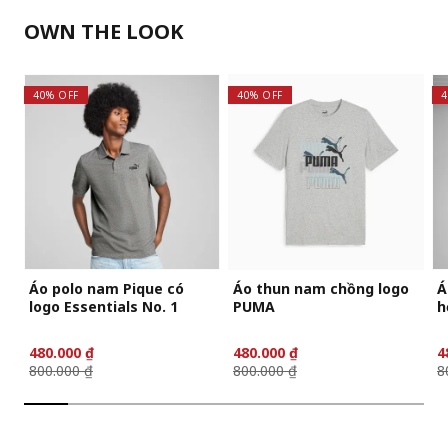
OWN THE LOOK
40% OFF
40% OFF
4
Áo polo nam Pique có
Áo thun nam chồng logo
Á
logo Essentials No. 1
PUMA
h
480.000 ₫
480.000 ₫
4
800.000 ₫
800.000 ₫
8