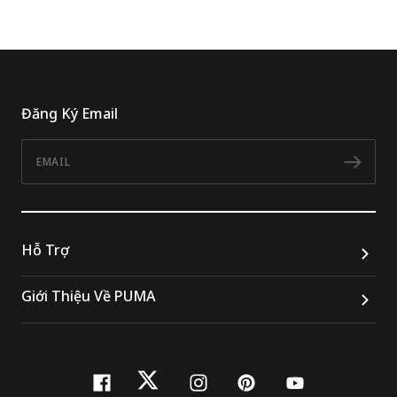
Đăng Ký Email
Email
Đăn
Hỗ Trợ
Giới Thiệu Về PUMA
facebook
twitter
instagram
pinterest
youtube