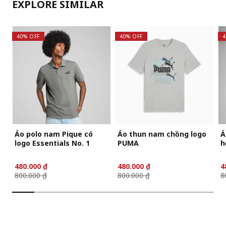
EXPLORE SIMILAR
40% OFF
40% OFF
4
Áo polo nam Pique có
Áo thun nam chồng logo
Á
logo Essentials No. 1
PUMA
h
480.000 ₫
480.000 ₫
4
800.000 ₫
800.000 ₫
8