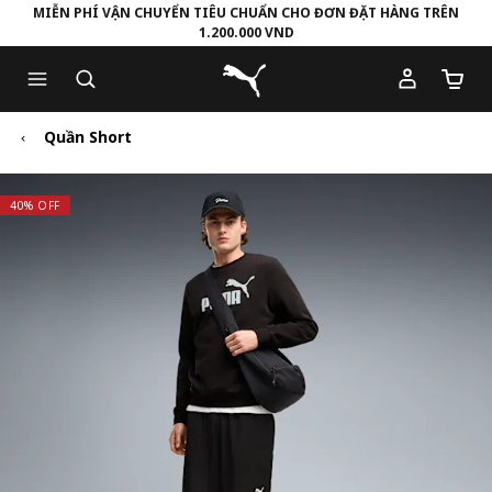
MIỄN PHÍ VẬN CHUYỂN TIÊU CHUẨN CHO ĐƠN ĐẶT HÀNG TRÊN
1.200.000 VND
Skip
Skip
Puma Trang chủ
to
to
Số lượ
Main
Footer
content
Content
Quần Short
40% OFF