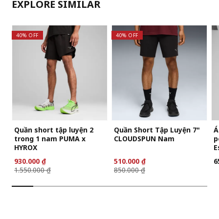
EXPLORE SIMILAR
40% OFF
40% OFF
Quần short tập luyện 2
Quần Short Tập Luyện 7"
Á
trong 1 nam PUMA x
CLOUDSPUN Nam
p
HYROX
E
930.000 ₫
510.000 ₫
6
1.550.000 ₫
850.000 ₫