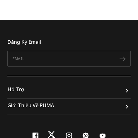
Đăng Ký Email
Email
Đăn
Hỗ Trợ
Giới Thiệu Về PUMA
facebook
twitter
instagram
pinterest
youtube