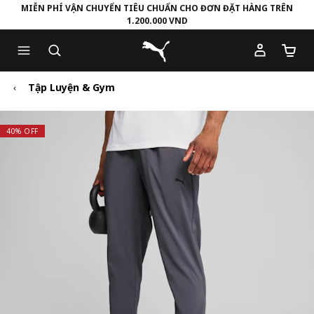
MIỄN PHÍ VẬN CHUYỂN TIÊU CHUẨN CHO ĐƠN ĐẶT HÀNG TRÊN
1.200.000 VND
Skip
Skip
Puma Trang chủ
to
to
Số lượ
Main
Footer
content
Content
Tập Luyện & Gym
40% OFF