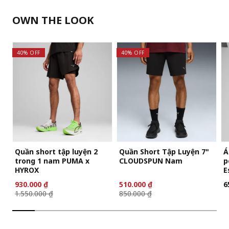
OWN THE LOOK
40% OFF
40% OFF
Quần short tập luyện 2
Quần Short Tập Luyện 7"
Á
trong 1 nam PUMA x
CLOUDSPUN Nam
p
HYROX
E
930.000 ₫
510.000 ₫
6
1.550.000 ₫
850.000 ₫