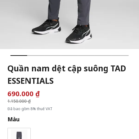
Quần nam dệt cập suông TAD
ESSENTIALS
690.000 ₫
Giá giảm từ
1.150.000 ₫
đến
Đã bao gồm 8% thuế VAT
Màu