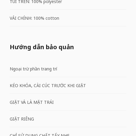
TÚI TRÊN: 100% polyester
VẢI CHÍNH: 100% cotton
Hướng dẫn bảo quản
Ngoại trừ phần trang trí
KÉO KHÓA, CÀI CÚC TRƯỚC KHI GIẶT
GIẶT VÀ LÀ MẶT TRÁI
GIẶT RIÊNG
CHỈ SỬ DỤNG CHẤT TẨY NHẸ