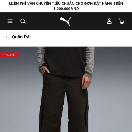
MIỄN PHÍ VẬN CHUYỂN TIÊU CHUẨN CHO ĐƠN ĐẶT HÀNG TRÊN
1.200.000 VND
Skip
Skip
Puma Trang chủ
to
to
Số lượ
Main
Footer
content
Content
Quần Dài
30% OFF