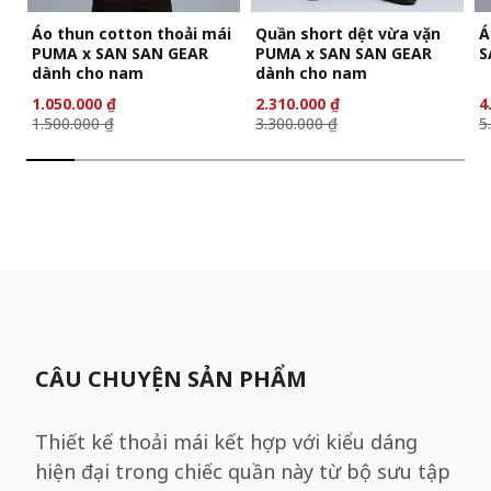
Áo thun cotton thoải mái
Quần short dệt vừa vặn
Á
PUMA x SAN SAN GEAR
PUMA x SAN SAN GEAR
S
dành cho nam
dành cho nam
1.050.000 ₫
2.310.000 ₫
4
1.500.000 ₫
3.300.000 ₫
5
CÂU CHUYỆN SẢN PHẨM
Thiết kế thoải mái kết hợp với kiểu dáng
hiện đại trong chiếc quần này từ bộ sưu tập