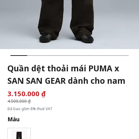
Quần dệt thoải mái PUMA x
SAN SAN GEAR dành cho nam
3.150.000 ₫
Giá giảm từ
4.500.000 ₫
đến
Đã bao gồm 8% thuế VAT
Màu