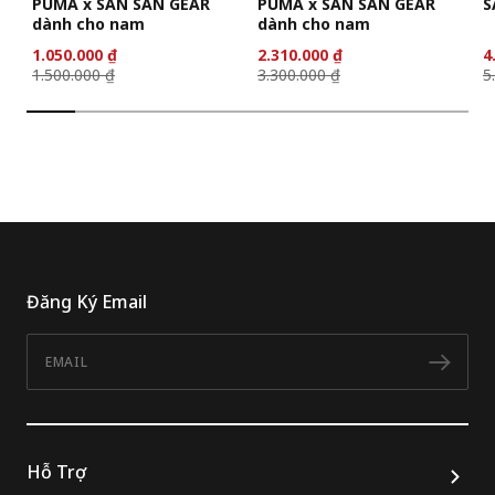
PUMA x SAN SAN GEAR
PUMA x SAN SAN GEAR
S
dành cho nam
dành cho nam
1.050.000 ₫
2.310.000 ₫
4
1.500.000 ₫
3.300.000 ₫
5
Đăng Ký Email
Email
Đăn
Hỗ Trợ