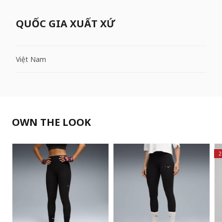
QUỐC GIA XUẤT XỨ
Việt Nam
OWN THE LOOK
2