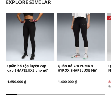
EXPLORE SIMILAR
2
Quần bó tập luyện cạp
Quần Bó 7/8 PUMA x
Q
cao SHAPELUXE cho nữ
HYROX SHAPELUXE Nữ
N
1.650.000 ₫
1.400.000 ₫
8
1