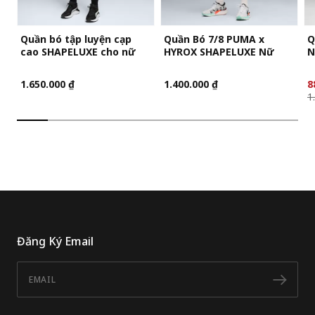
Quần bó tập luyện cạp
Quần Bó 7/8 PUMA x
Q
cao SHAPELUXE cho nữ
HYROX SHAPELUXE Nữ
N
1.650.000 ₫
1.400.000 ₫
8
1
Đăng Ký Email
Email
Đăn