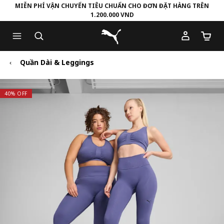
MIỄN PHÍ VẬN CHUYỂN TIÊU CHUẨN CHO ĐƠN ĐẶT HÀNG TRÊN
1.200.000 VND
Skip
Skip
Puma Trang chủ
to
to
Số lượ
Main
Footer
content
Content
Quần Dài & Leggings
40% OFF