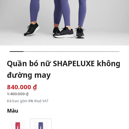
Quần bó nữ SHAPELUXE không
đường may
840.000 ₫
Giá giảm từ
1.400.000 ₫
đến
Đã bao gồm 8% thuế VAT
Màu