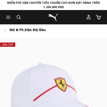
MIỄN PHÍ VẬN CHUYỂN TIÊU CHUẨN CHO ĐƠN ĐẶT HÀNG TRÊN
1.200.000 VND
Skip
Skip
Puma Trang chủ
to
to
Số lượ
Main
Footer
content
Content
Mũ & Phụ Kiện Đội Đầu
40% OFF