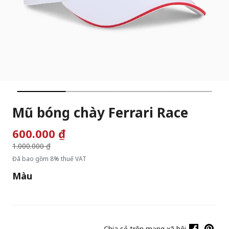
Mũ bóng chày Ferrari Race
600.000 ₫
Giá giảm từ
1.000.000 ₫
đến
Đã bao gồm 8% thuế VAT
Màu
Chia sẻ trên mạng xã hội