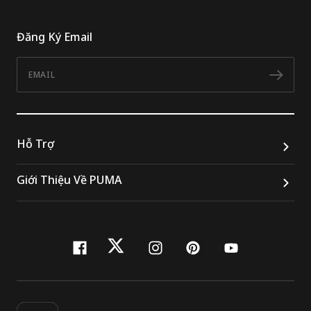
Đăng Ký Email
Email
Đăn
Hỗ Trợ
Giới Thiệu Về PUMA
facebook
twitter
instagram
pinterest
youtube