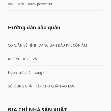
VẢI CHÍNH: 100% polyester
Hướng dẫn bảo quản
CO GIÃN VỀ HÌNH DẠNG BAN ĐẦU KHI CÒN ẨM
KHÔNG ĐƯỢC VẮT
Ngoại trừ phần trang trí
SỬ DỤNG CHẤT TẨY CHO QUẦN ÁO MÀU
ĐỊA CHỈ NHÀ SẢN XUẤT