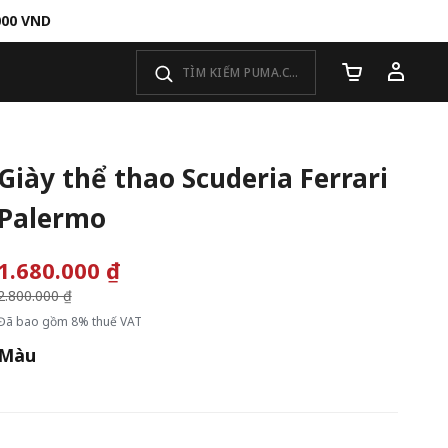
000 VND
Số lượng giỏ 
Giày thể thao Scuderia Ferrari
Palermo
1.680.000 ₫
Giá giảm từ
2.800.000 ₫
đến
Đã bao gồm 8% thuế VAT
Màu