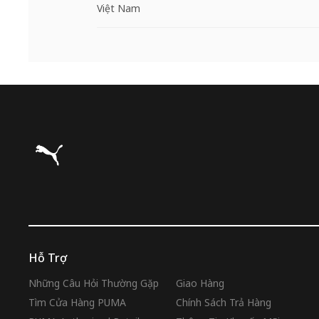
Việt Nam
Puma Trang chủ
Hỗ Trợ
Những Câu Hỏi Thường Gặp
Giao Hàng
Tìm Cửa Hàng PUMA
Chính Sách Trả Hàng