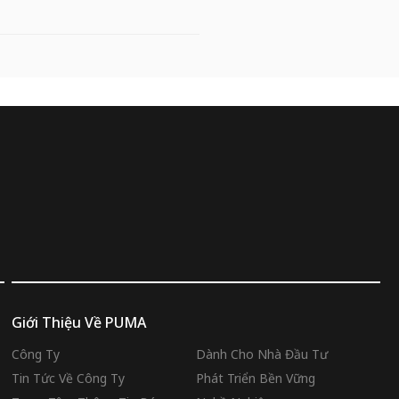
Giới Thiệu Về PUMA
Công Ty
Dành Cho Nhà Đầu Tư
Tin Tức Về Công Ty
Phát Triển Bền Vững