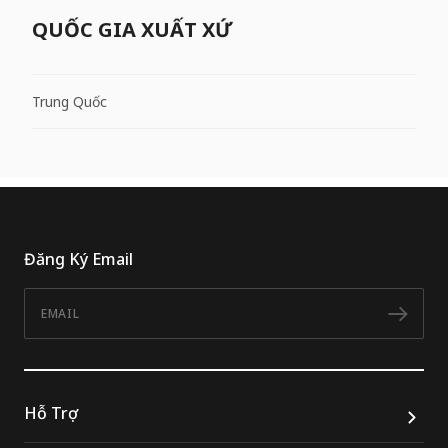
QUỐC GIA XUẤT XỨ
Trung Quốc
Đăng Ký Email
Email
Đăn
Hỗ Trợ