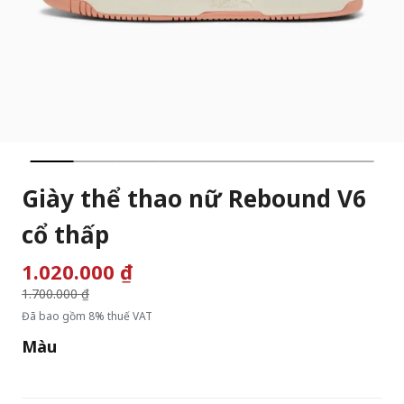
Giày thể thao nữ Rebound V6
cổ thấp
1.020.000 ₫
Giá giảm từ
1.700.000 ₫
đến
Đã bao gồm 8% thuế VAT
Màu