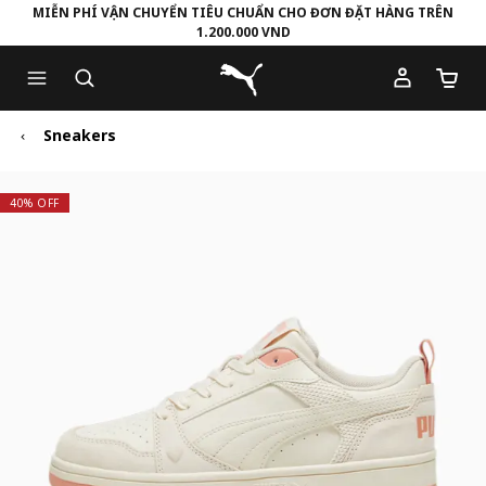
MIỄN PHÍ VẬN CHUYỂN TIÊU CHUẨN CHO ĐƠN ĐẶT HÀNG TRÊN
1.200.000 VND
Skip
Skip
Puma Trang chủ
to
to
Số lượ
Main
Footer
content
Content
Sneakers
40% OFF