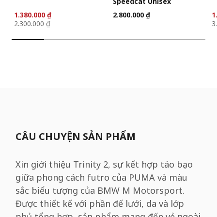
Speedcat Unisex
1.380.000 ₫
2.800.000 ₫
1
2.300.000 ₫
3
CÂU CHUYỆN SẢN PHẨM
Xin giới thiệu Trinity 2, sự kết hợp táo bạo
giữa phong cách futro của PUMA và màu
sắc biểu tượng của BMW M Motorsport.
Được thiết kế với phần đế lưới, da và lớp
phủ tổng hợp, sản phẩm mang đến vẻ ngoài