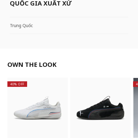
QUỐC GIA XUẤT XỨ
Trung Quốc
OWN THE LOOK
40% OFF
4