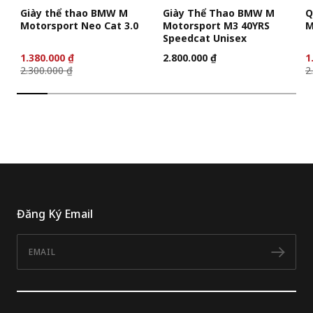
Giày thể thao BMW M
Giày Thể Thao BMW M
Q
Motorsport Neo Cat 3.0
Motorsport M3 40YRS
M
Speedcat Unisex
1.380.000 ₫
2.800.000 ₫
1
2.300.000 ₫
2
Đăng Ký Email
Email
Đăn