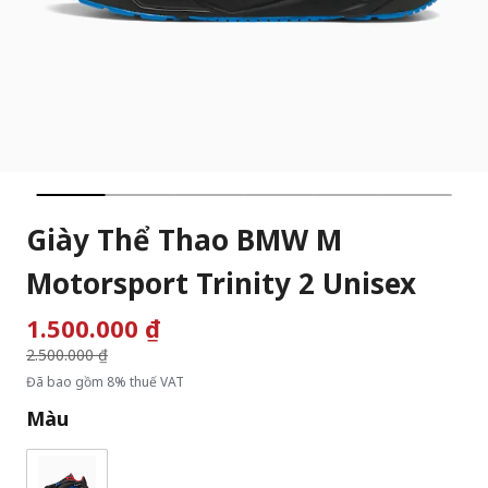
Giày Thể Thao BMW M
Motorsport Trinity 2 Unisex
1.500.000 ₫
Giá giảm từ
2.500.000 ₫
đến
Đã bao gồm 8% thuế VAT
Màu