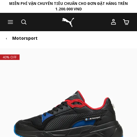
MIỄN PHÍ VẬN CHUYỂN TIÊU CHUẨN CHO ĐƠN ĐẶT HÀNG TRÊN
1.200.000 VND
Skip
Skip
Puma Trang chủ
to
to
Số lượ
Main
Footer
content
Content
Motorsport
40% OFF