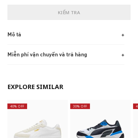
KIỂM TRA
Mô tả
Miễn phí vận chuyển và trả hàng
EXPLORE SIMILAR
40% OFF
30% OFF
4