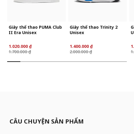
Giày thể thao PUMA Club
Giày thể thao Trinity 2
G
II Era Unisex
Unisex
U
1.020.000 ₫
1.400.000 ₫
1
1.700.000 ₫
2.000.000 ₫
1
CÂU CHUYỆN SẢN PHẨM