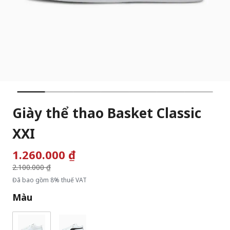
Giày thể thao Basket Classic
XXI
1.260.000 ₫
Giá giảm từ
2.100.000 ₫
đến
Đã bao gồm 8% thuế VAT
Màu