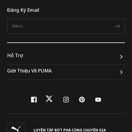
Đăng Ký Email
Email
Đăn
Hỗ Trợ
Giới Thiệu Về PUMA
facebook
twitter
instagram
pinterest
youtube
LUYỆN TẬP BỨT PHÁ CÙNG CHUYÊN GIA