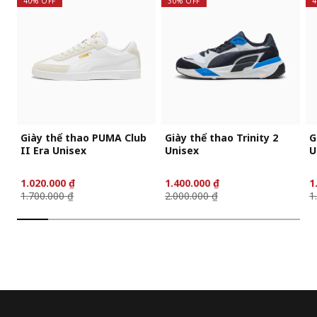
40% OFF
30% OFF
4
Giày thể thao PUMA Club
Giày thể thao Trinity 2
G
II Era Unisex
Unisex
U
1.020.000 ₫
1.400.000 ₫
1
1.700.000 ₫
2.000.000 ₫
1