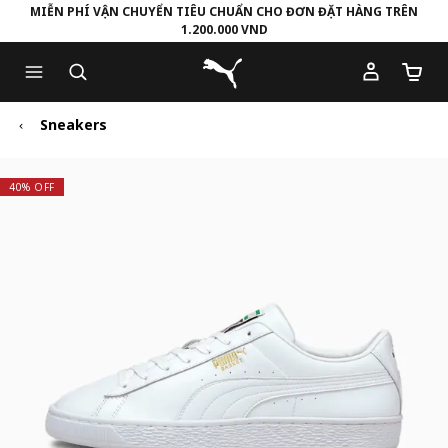
MIỄN PHÍ VẬN CHUYỂN TIÊU CHUẨN CHO ĐƠN ĐẶT HÀNG TRÊN
1.200.000 VND
Skip
Skip
Puma Trang chủ
to
to
Số lượ
Main
Footer
content
Content
Sneakers
40% OFF