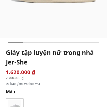
Giày tập luyện nữ trong nhà
Jer-She
1.620.000 ₫
Giá giảm từ
2.700.000 ₫
đến
Đã bao gồm 8% thuế VAT
Màu