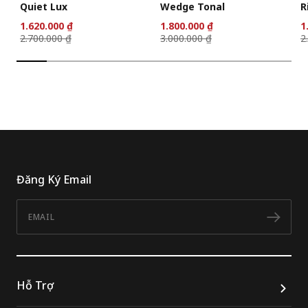
Quiet Lux
Wedge Tonal
R
1.620.000 ₫
1.800.000 ₫
1
2.700.000 ₫
3.000.000 ₫
2
Đăng Ký Email
Email
Đăn
Hỗ Trợ