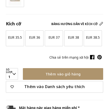
Kích cỡ
BẢNG HƯỚNG DẪN VỀ KÍCH CỠ
EUR 35.5
EUR 36
EUR 37
EUR 38
EUR 38.5
Chia sẻ trên mạng xã hội
SỐ
LƯỢNG
Thêm vào giỏ hàng
1
Thêm vào Danh sách yêu thích
Mặt hàng này giao hàng miễn phí *