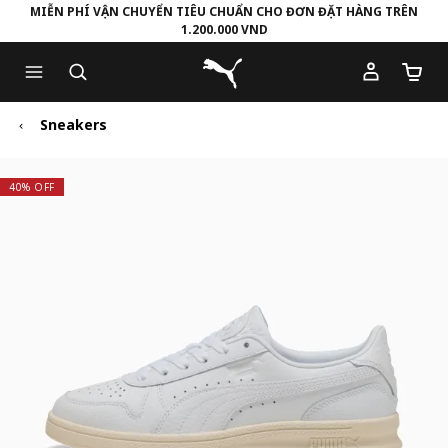
MIỄN PHÍ VẬN CHUYỂN TIÊU CHUẨN CHO ĐƠN ĐẶT HÀNG TRÊN
1.200.000 VND
Skip
Skip
Puma Trang chủ
to
to
Số lượ
Main
Footer
content
Content
Sneakers
40% OFF