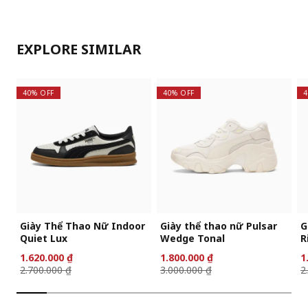
EXPLORE SIMILAR
40% OFF
40% OFF
4
Giày Thể Thao Nữ Indoor
Giày thể thao nữ Pulsar
G
Quiet Lux
Wedge Tonal
R
1.620.000 ₫
1.800.000 ₫
1
2.700.000 ₫
3.000.000 ₫
2