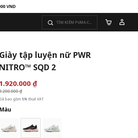
000 VND
Số lượng giỏ 
Giày tập luyện nữ PWR
NITRO™ SQD 2
1.920.000 ₫
Giá giảm từ
3.200.000 ₫
đến
Đã bao gồm 8% thuế VAT
Màu