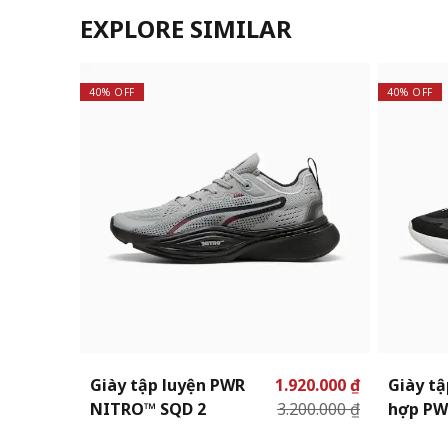
EXPLORE SIMILAR
40% OFF
40% OFF
Giày tập luyện PWR
1.920.000 ₫
Giày tậ
NITRO™ SQD 2
3.200.000 ₫
hợp PW