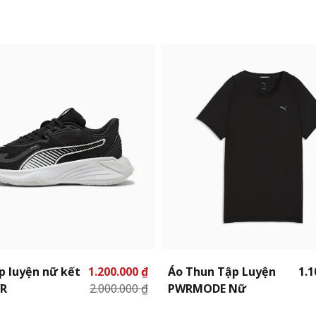
p luyện nữ kết
1.200.000 ₫
Áo Thun Tập Luyện
1.1
R
2.000.000 ₫
PWRMODE Nữ