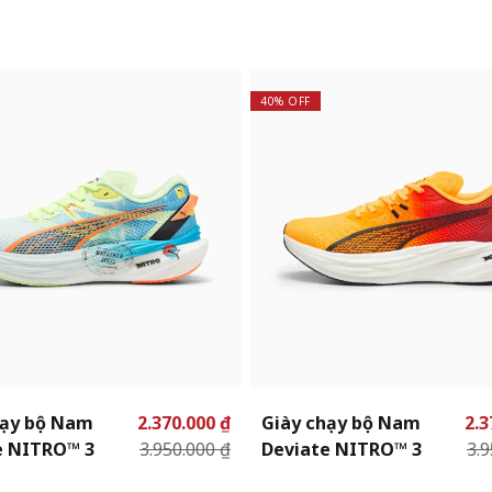
40% OFF
hạy bộ Nam
2.370.000 ₫
Giày chạy bộ Nam
2.3
e NITRO™ 3
3.950.000 ₫
Deviate NITRO™ 3
3.9