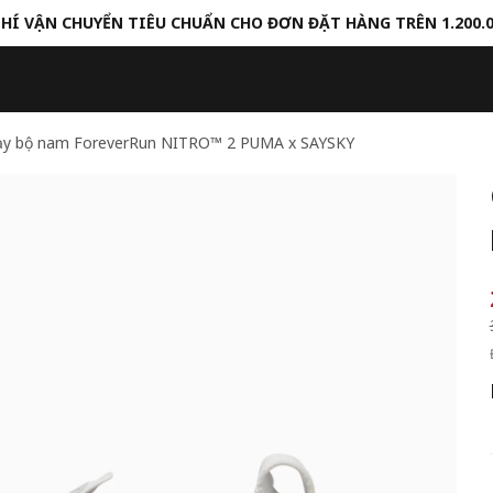
HÍ VẬN CHUYỂN TIÊU CHUẨN CHO ĐƠN ĐẶT HÀNG TRÊN 1.200.
hạy bộ nam ForeverRun NITRO™ 2 PUMA x SAYSKY