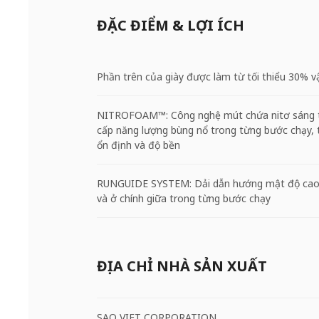
ĐẶC ĐIỂM & LỢI ÍCH
Phần trên của giày được làm từ tối thiểu 30% vật
NITROFOAM™: Công nghệ mút chứa nitơ sáng tạ
cấp năng lượng bùng nổ trong từng bước chạy,
ổn định và độ bền
RUNGUIDE SYSTEM: Dải dẫn hướng mật độ cao đ
và ở chính giữa trong từng bước chạy
ĐỊA CHỈ NHÀ SẢN XUẤT
SAO VIET CORPORATION