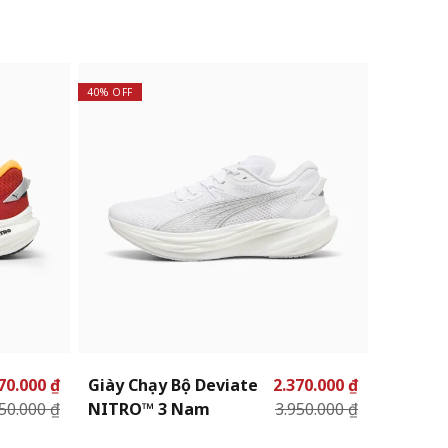
40% OFF
20% OFF
70.000 ₫
Giày Chạy Bộ Deviate
2.370.000 ₫
Giày Ch
50.000 ₫
NITRO™ 3 Nam
3.950.000 ₫
NITRO™