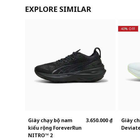
EXPLORE SIMILAR
40% OFF
Giày chạy bộ nam
3.650.000 ₫
Giày c
kiểu rộng ForeverRun
Deviat
NITRO™ 2