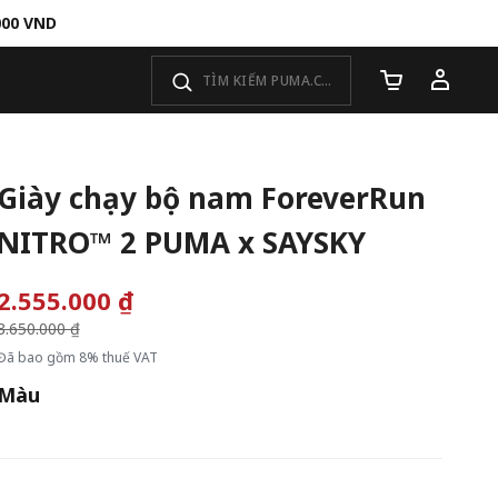
000 VND
Số lượng giỏ 
Giày chạy bộ nam ForeverRun
NITRO™ 2 PUMA x SAYSKY
2.555.000 ₫
Giá giảm từ
3.650.000 ₫
đến
Đã bao gồm 8% thuế VAT
Màu