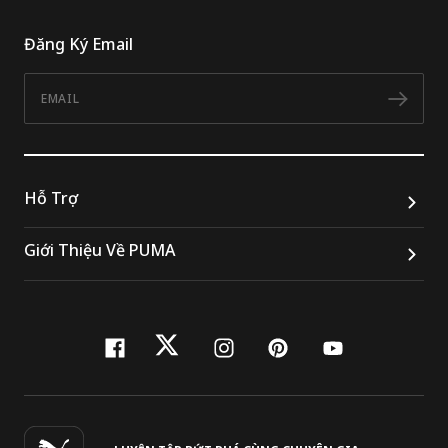
Đăng Ký Email
Email
Đăn
Hỗ Trợ
Giới Thiệu Về PUMA
facebook
twitter
instagram
pinterest
youtube