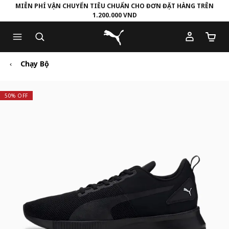
MIỄN PHÍ VẬN CHUYỂN TIÊU CHUẨN CHO ĐƠN ĐẶT HÀNG TRÊN
1.200.000 VND
Skip
Skip
Puma Trang chủ
to
to
Số lượ
Main
Footer
content
Content
Chạy Bộ
50% OFF