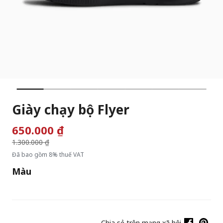
Giày chạy bộ Flyer
650.000 ₫
Giá giảm từ
1.300.000 ₫
đến
Đã bao gồm 8% thuế VAT
Màu
Chia sẻ trên mạng xã hội