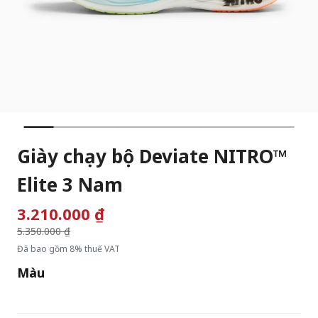
Giày chạy bộ Deviate NITRO™
Elite 3 Nam
3.210.000 ₫
Giá giảm từ
5.350.000 ₫
đến
Đã bao gồm 8% thuế VAT
Màu