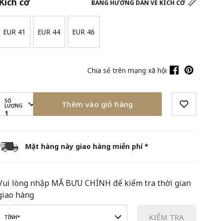
Kích cỡ
BẢNG HƯỚNG DẪN VỀ KÍCH CỠ
EUR 41
EUR 44
EUR 46
Chia sẻ trên mạng xã hội
SỐ
Thêm vào giỏ hàng
LƯỢNG
1
Mặt hàng này giao hàng miễn phí *
Vui lòng nhập MÃ BƯU CHÍNH để kiểm tra thời gian
giao hàng
KIỂM TRA
TỈNH*