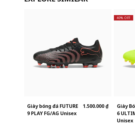
40% OFF
Giày bóng đá FUTURE
1.500.000 ₫
Giày B
9 PLAY FG/AG Unisex
6 ULTI
Unisex