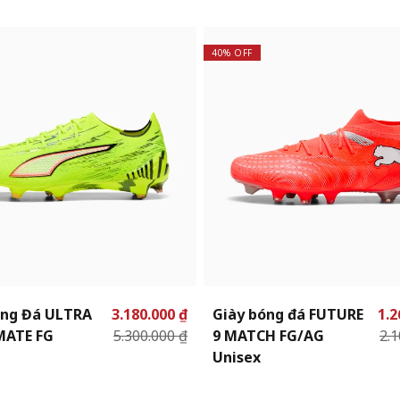
40% OFF
óng Đá ULTRA
3.180.000 ₫
Giày bóng đá FUTURE
1.2
MATE FG
5.300.000 ₫
9 MATCH FG/AG
2.1
Unisex