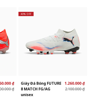
40% OFF
40% OFF
60.000 ₫
Giày Đá Bóng FUTURE
1.260.000 ₫
Giày Đ
00.000 ₫
8 MATCH FG/AG
2.100.000 ₫
6 MATC
unisex
unisex