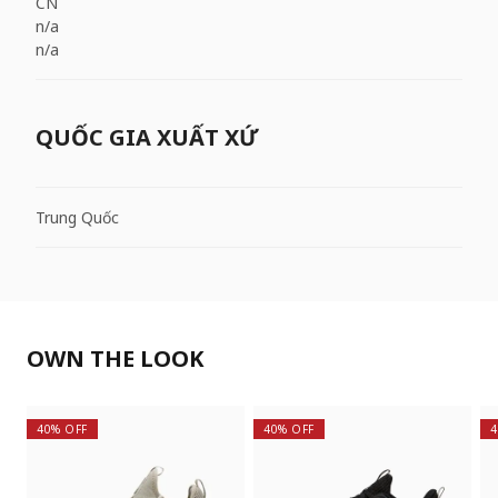
CN
n/a
n/a
QUỐC GIA XUẤT XỨ
Trung Quốc
OWN THE LOOK
40% OFF
40% OFF
4