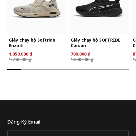
Giày chạy bộ Softride
Giày chạy bộ SOFTRIDE
G
Enzo 5
Carson
C
1.050.000 ₫
780.000 ₫
8
1.750.000 ₫
1.300.000 ₫
1
Đăng Ký Email
Email