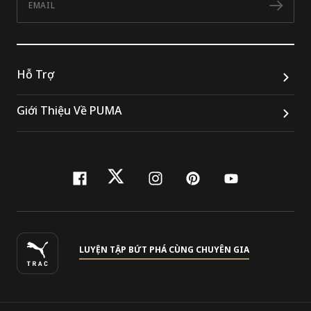
Đăn
Hỗ Trợ
Giới Thiệu Về PUMA
facebook
twitter
instagram
pinterest
youtube
LUYỆN TẬP BỨT PHÁ CÙNG CHUYÊN GIA