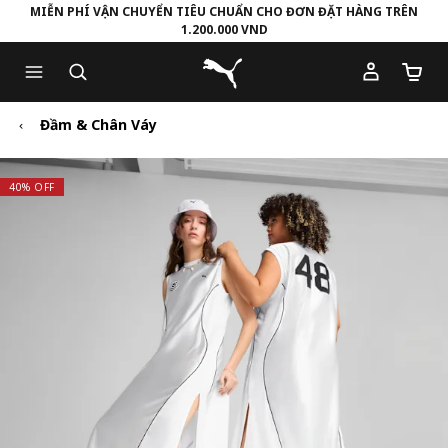
MIỄN PHÍ VẬN CHUYỂN TIÊU CHUẨN CHO ĐƠN ĐẶT HÀNG TRÊN
1.200.000 VND
Skip
Skip
Puma Trang chủ
to
to
Số lượ
Main
Footer
content
Content
Đầm & Chân Váy
40% OFF