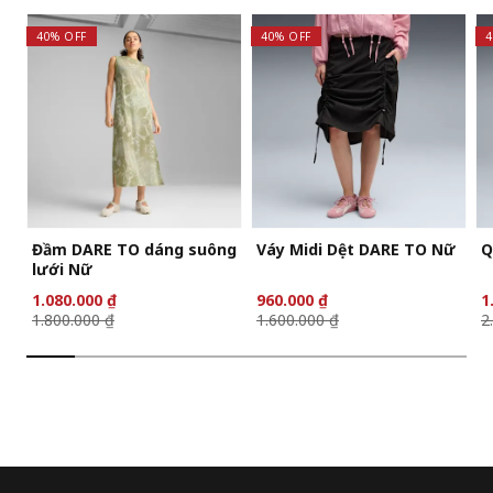
40% OFF
40% OFF
4
Đầm DARE TO dáng suông
Váy Midi Dệt DARE TO Nữ
Q
lưới Nữ
1.080.000 ₫
960.000 ₫
1
1.800.000 ₫
1.600.000 ₫
2