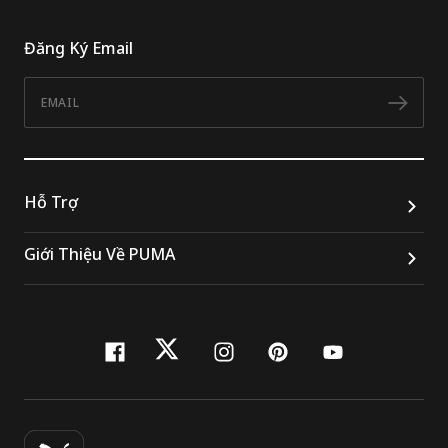
Đăng Ký Email
Email
Đăn
Hỗ Trợ
Giới Thiệu Về PUMA
facebook
twitter
instagram
pinterest
youtube