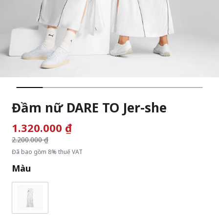
Đầm nữ DARE TO Jer-she
1.320.000 ₫
Giá giảm từ
2.200.000 ₫
đến
Đã bao gồm 8% thuế VAT
Màu