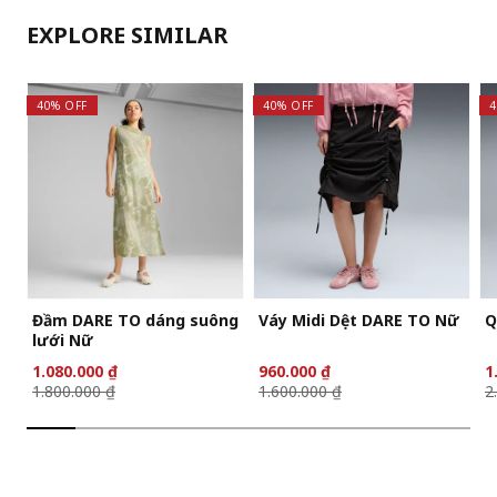
EXPLORE SIMILAR
40% OFF
40% OFF
4
Đầm DARE TO dáng suông
Váy Midi Dệt DARE TO Nữ
Q
lưới Nữ
1.080.000 ₫
960.000 ₫
1
1.800.000 ₫
1.600.000 ₫
2