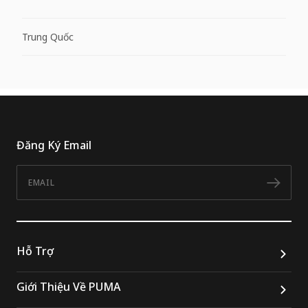
Trung Quốc
Đăng Ký Email
Email
Đăn
Hỗ Trợ
Giới Thiệu Về PUMA