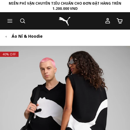
MIỄN PHÍ VẬN CHUYỂN TIÊU CHUẨN CHO ĐƠN ĐẶT HÀNG TRÊN
1.200.000 VND
Skip
Skip
Puma Trang chủ
to
to
Số lượ
Main
Footer
content
Content
Áo Nỉ & Hoodie
40% OFF