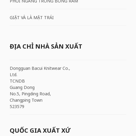
PHƠI NGANG TRONG BÓNG RÂM
GIẶT VÀ LÀ MẶT TRÁI
ĐỊA CHỈ NHÀ SẢN XUẤT
Dongguan Bacui Knitwear Co.,
Ltd.
TCNDB
Guang Dong
No.5, Pingding Road,
Changping Town
523579
QUỐC GIA XUẤT XỨ