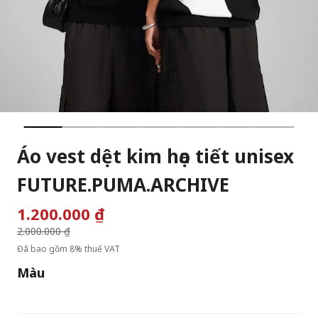
Áo vest dệt kim họa tiết unisex
FUTURE.PUMA.ARCHIVE
1.200.000 ₫
Giá giảm từ
2.000.000 ₫
đến
Đã bao gồm 8% thuế VAT
Màu