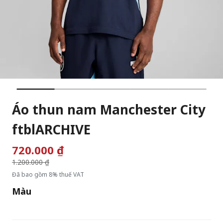
Áo thun nam Manchester City
ftblARCHIVE
720.000 ₫
Giá giảm từ
1.200.000 ₫
đến
Đã bao gồm 8% thuế VAT
Màu