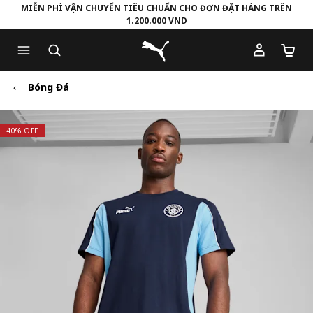
MIỄN PHÍ VẬN CHUYỂN TIÊU CHUẨN CHO ĐƠN ĐẶT HÀNG TRÊN
1.200.000 VND
Skip
Skip
Puma Trang chủ
to
to
Số lượ
Main
Footer
content
Content
Bóng Đá
40% OFF