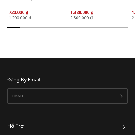
720.000 ₫
1.380.000 ₫
1
1.200.000 ₫
2.300.000 ₫
2
Đăng Ký Email
Email
Đăn
Hỗ Trợ