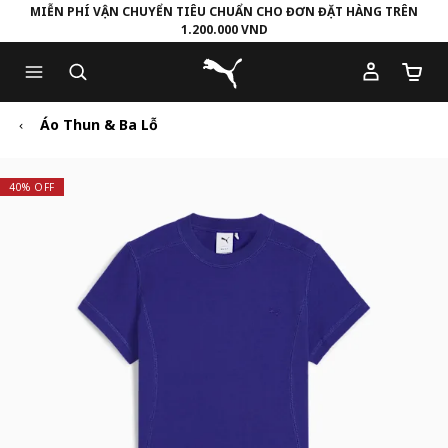
MIỄN PHÍ VẬN CHUYỂN TIÊU CHUẨN CHO ĐƠN ĐẶT HÀNG TRÊN
1.200.000 VND
Skip
Skip
Puma Trang chủ
to
to
Số lượ
Main
Footer
content
Content
Áo Thun & Ba Lỗ
40% OFF