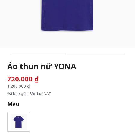
Áo thun nữ YONA
720.000 ₫
Giá giảm từ
1.200.000 ₫
đến
Đã bao gồm 8% thuế VAT
Màu