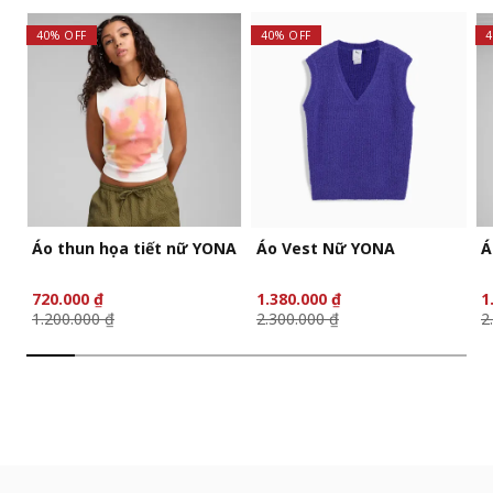
40% OFF
40% OFF
4
Áo thun họa tiết nữ YONA
Áo Vest Nữ YONA
Á
720.000 ₫
1.380.000 ₫
1
1.200.000 ₫
2.300.000 ₫
2