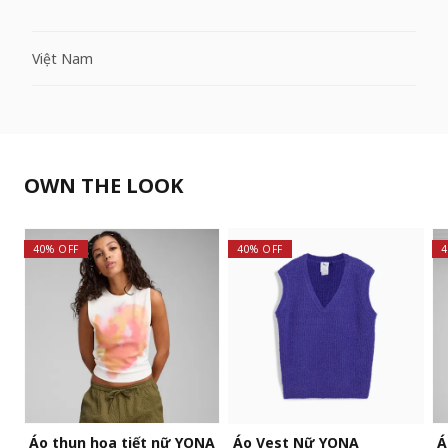
Việt Nam
OWN THE LOOK
40% OFF
40% OFF
4
Áo thun họa tiết nữ YONA
Áo Vest Nữ YONA
Á