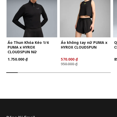
Áo Thun Khóa Kéo 1/4
Áo không tay nữ PUMA x
Q
PUMA x HYROX
HYROX CLOUDSPUN
C
CLOUDSPUN Nữ
1.750.000 ₫
570.000 ₫
8
950.000 ₫