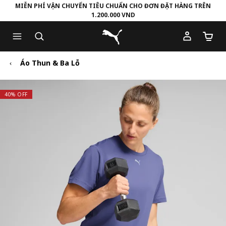
MIỄN PHÍ VẬN CHUYỂN TIÊU CHUẨN CHO ĐƠN ĐẶT HÀNG TRÊN
1.200.000 VND
Skip
Skip
Puma Trang chủ
to
to
Số lượ
Main
Footer
content
Content
Áo Thun & Ba Lỗ
40% OFF