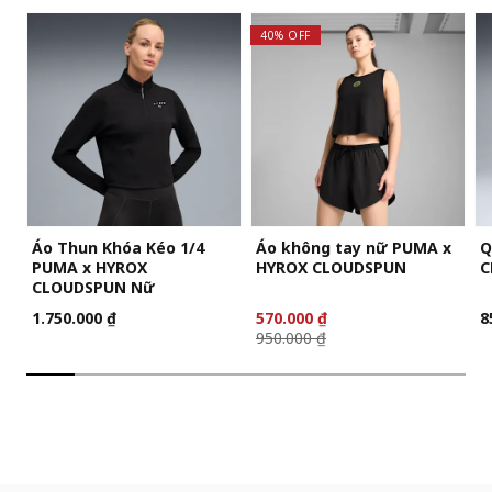
40% OFF
Áo Thun Khóa Kéo 1/4
Áo không tay nữ PUMA x
Q
PUMA x HYROX
HYROX CLOUDSPUN
C
CLOUDSPUN Nữ
1.750.000 ₫
570.000 ₫
8
950.000 ₫