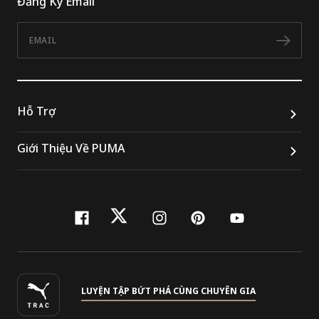
Đăng Ký Email
Email
Đăn
Hỗ Trợ
Giới Thiệu Về PUMA
facebook
twitter
instagram
pinterest
youtube
LUYỆN TẬP BỨT PHÁ CÙNG CHUYÊN GIA