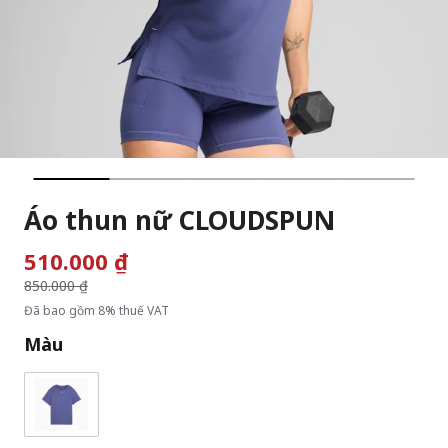
Áo thun nữ CLOUDSPUN
510.000 ₫
Giá giảm từ
850.000 ₫
đến
Đã bao gồm 8% thuế VAT
Màu