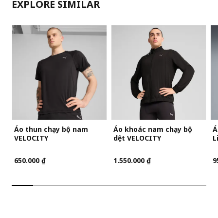
EXPLORE SIMILAR
Áo thun chạy bộ nam
Áo khoác nam chạy bộ
Á
VELOCITY
dệt VELOCITY
L
650.000 ₫
1.550.000 ₫
9