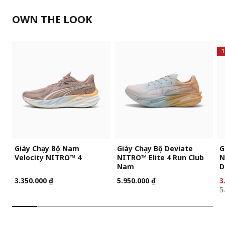
OWN THE LOOK
3
Giày Chạy Bộ Nam
Giày Chạy Bộ Deviate
G
Velocity NITRO™ 4
NITRO™ Elite 4 Run Club
N
Nam
D
n
3.350.000 ₫
5.950.000 ₫
3
5