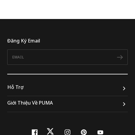
Đăng Ký Email
Email
Đăn
Hỗ Trợ
Giới Thiệu Về PUMA
facebook
twitter
instagram
pinterest
youtube