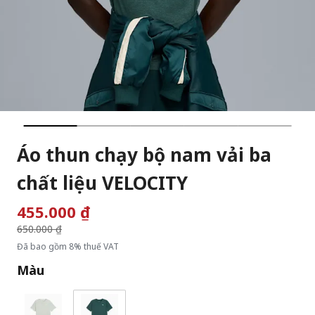
Áo thun chạy bộ nam vải ba
chất liệu VELOCITY
455.000 ₫
Giá giảm từ
650.000 ₫
đến
Đã bao gồm 8% thuế VAT
Màu