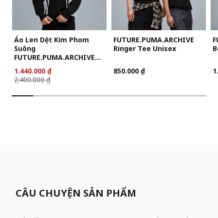
Áo Len Dệt Kim Phom
FUTURE.PUMA.ARCHIVE
F
Suông
Ringer Tee Unisex
B
FUTURE.PUMA.ARCHIVE
Unisex
1.440.000 ₫
850.000 ₫
1
2.400.000 ₫
CÂU CHUYỆN SẢN PHẨM