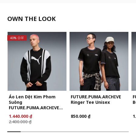
OWN THE LOOK
40% OFF
Áo Len Dệt Kim Phom
FUTURE.PUMA.ARCHIVE
F
Suông
Ringer Tee Unisex
B
FUTURE.PUMA.ARCHIVE
Unisex
1.440.000 ₫
850.000 ₫
1
2.400.000 ₫