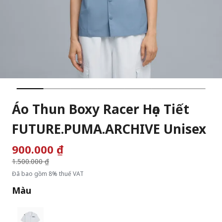
Áo Thun Boxy Racer Họa Tiết
FUTURE.PUMA.ARCHIVE Unisex
900.000 ₫
Giá giảm từ
1.500.000 ₫
đến
Đã bao gồm 8% thuế VAT
Màu