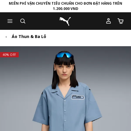
MIỄN PHÍ VẬN CHUYỂN TIÊU CHUẨN CHO ĐƠN ĐẶT HÀNG TRÊN
1.200.000 VND
Skip
Skip
Puma Trang chủ
to
to
Số lượ
Main
Footer
content
Content
Áo Thun & Ba Lỗ
40% OFF