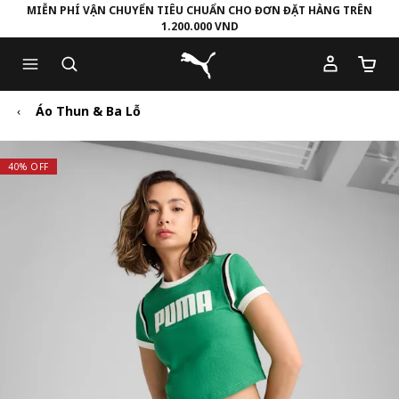
MIỄN PHÍ VẬN CHUYỂN TIÊU CHUẨN CHO ĐƠN ĐẶT HÀNG TRÊN
1.200.000 VND
Skip
Skip
Puma Trang chủ
to
to
Số lượ
Main
Footer
content
Content
Áo Thun & Ba Lỗ
40% OFF