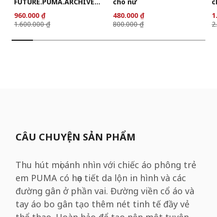
FUTURE.PUMA.ARCHIVE
cho nữ
c
Unisex
960.000 ₫
480.000 ₫
1
1.600.000 ₫
800.000 ₫
2
CÂU CHUYỆN SẢN PHẨM
Thu hút mọi ánh nhìn với chiếc áo phông trẻ
em PUMA có họa tiết da lộn in hình và các
đường gân ở phần vai. Đường viền cổ áo và
tay áo bo gân tạo thêm nét tinh tế đầy vẻ