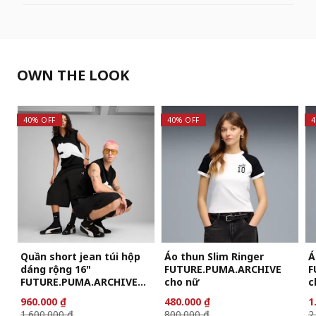
OWN THE LOOK
40% OFF
40% OFF
4
Quần short jean túi hộp
Áo thun Slim Ringer
Á
dáng rộng 16"
FUTURE.PUMA.ARCHIVE
F
FUTURE.PUMA.ARCHIVE
cho nữ
c
Unisex
960.000 ₫
480.000 ₫
1
1.600.000 ₫
800.000 ₫
2