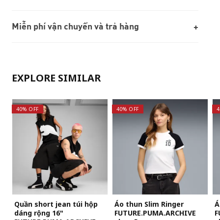
Miễn phí vận chuyển và trả hàng
EXPLORE SIMILAR
40% OFF
40% OFF
4
Quần short jean túi hộp
Áo thun Slim Ringer
Á
dáng rộng 16"
FUTURE.PUMA.ARCHIVE
F