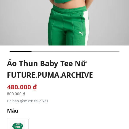
Áo Thun Baby Tee Nữ
FUTURE.PUMA.ARCHIVE
480.000 ₫
Giá giảm từ
800.000 ₫
đến
Đã bao gồm 8% thuế VAT
Màu