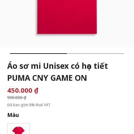
Áo sơ mi Unisex có họa tiết
PUMA CNY GAME ON
450.000 ₫
Giá giảm từ
900.000 ₫
đến
Đã bao gồm 8% thuế VAT
Màu