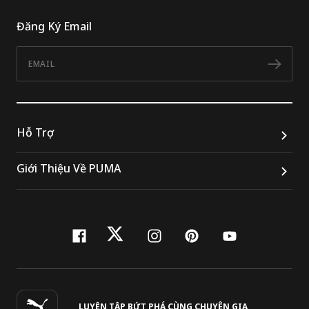
Đăng Ký Email
Email
Đăn
Hỗ Trợ
Giới Thiệu Về PUMA
facebook
twitter
instagram
pinterest
youtube
LUYỆN TẬP BỨT PHÁ CÙNG CHUYÊN GIA