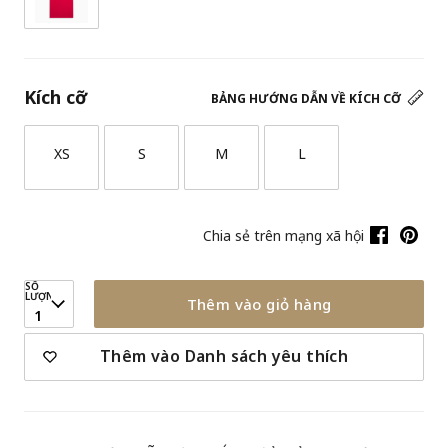
Kích cỡ
BẢNG HƯỚNG DẪN VỀ KÍCH CỠ
XS
S
M
L
Chia sẻ trên mạng xã hội
SỐ
LƯỢNG
Thêm vào giỏ hàng
1
Thêm vào Danh sách yêu thích