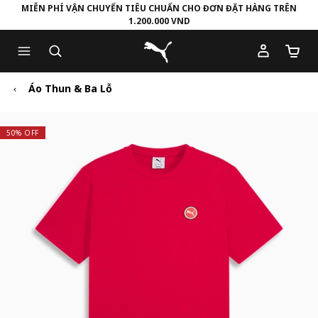
MIỄN PHÍ VẬN CHUYỂN TIÊU CHUẨN CHO ĐƠN ĐẶT HÀNG TRÊN
1.200.000 VND
Skip
Skip
Puma Trang chủ
to
to
Số lượ
Main
Footer
content
Content
Áo Thun & Ba Lỗ
50% OFF