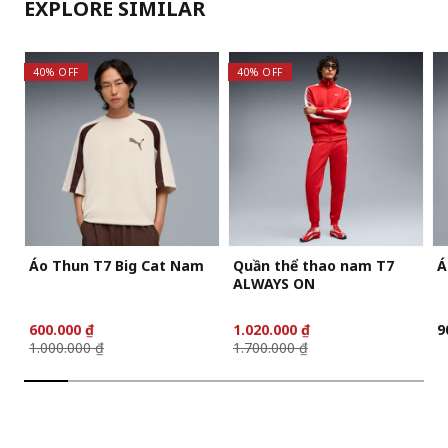
EXPLORE SIMILAR
40% OFF
40% OFF
Áo Thun T7 Big Cat Nam
Quần thể thao nam T7
Á
ALWAYS ON
600.000 ₫
1.020.000 ₫
9
1.000.000 ₫
1.700.000 ₫