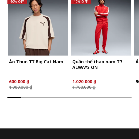
40% OFF
40% OFF
Áo Thun T7 Big Cat Nam
Quần thể thao nam T7
Á
ALWAYS ON
600.000 ₫
1.020.000 ₫
9
1.000.000 ₫
1.700.000 ₫