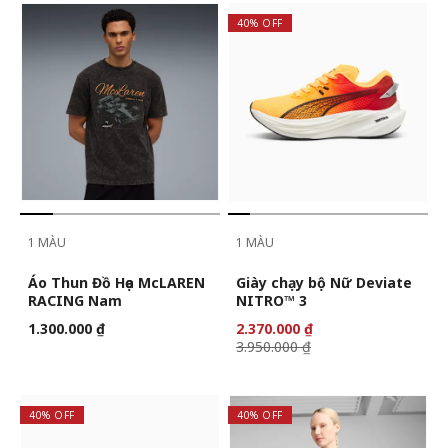
40% OFF
1 MÀU
1 MÀU
Áo Thun Đồ Họa McLAREN
Giày chạy bộ Nữ Deviate
RACING Nam
NITRO™ 3
1.300.000 ₫
2.370.000 ₫
3.950.000 ₫
40% OFF
40% OFF