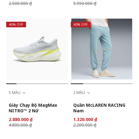
2.500.000 ₫
5.950.000 ₫
40% OFF
40% OFF
5 MÀU
2 MÀU
Giày Chạy Bộ MagMax
Quần McLAREN RACING
NITRO™ 2 Nữ
Nam
2.880.000 ₫
1.320.000 ₫
4.800.000 ₫
2.200.000 ₫