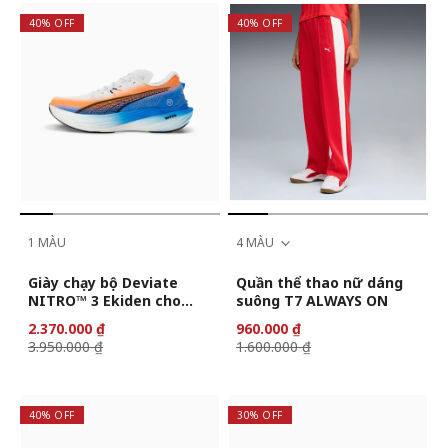
40% OFF
40% OFF
1 MÀU
4 MÀU
Giày chạy bộ Deviate
Quần thể thao nữ dáng
NITRO™ 3 Ekiden cho
suông T7 ALWAYS ON
nam
2.370.000 ₫
960.000 ₫
3.950.000 ₫
1.600.000 ₫
40% OFF
30% OFF