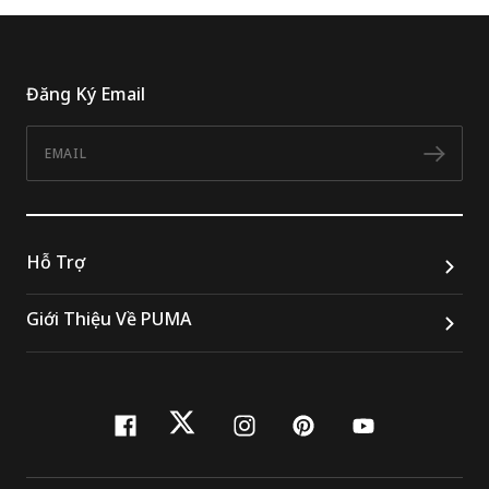
Đăng Ký Email
Email
Đăn
Hỗ Trợ
Giới Thiệu Về PUMA
facebook
twitter
instagram
pinterest
youtube