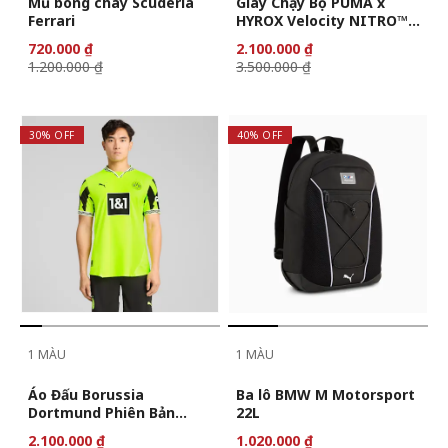
Mũ bóng chày Scuderia
Giày Chạy Bộ PUMA x
Ferrari
HYROX Velocity NITRO™ 4
Nữ
720.000 ₫
2.100.000 ₫
1.200.000 ₫
3.500.000 ₫
30% OFF
40% OFF
1 MÀU
1 MÀU
Áo Đấu Borussia
Ba lô BMW M Motorsport
Dortmund Phiên Bản
22L
Anniversary Nam
2.100.000 ₫
1.020.000 ₫