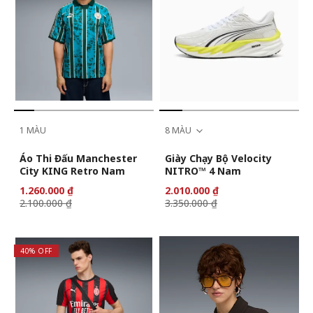
1 MÀU
8 MÀU
Áo Thi Đấu Manchester
Giày Chạy Bộ Velocity
City KING Retro Nam
NITRO™ 4 Nam
1.260.000 ₫
2.010.000 ₫
2.100.000 ₫
3.350.000 ₫
40% OFF