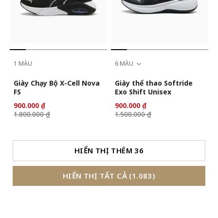
1 MÀU
6 MÀU
Giày Chạy Bộ X-Cell Nova
Giày thể thao Softride
FS
Exo Shift Unisex
900.000 ₫
900.000 ₫
1.800.000 ₫
1.500.000 ₫
HIỂN THỊ THÊM 36
HIỂN THỊ TẤT CẢ (1.083)