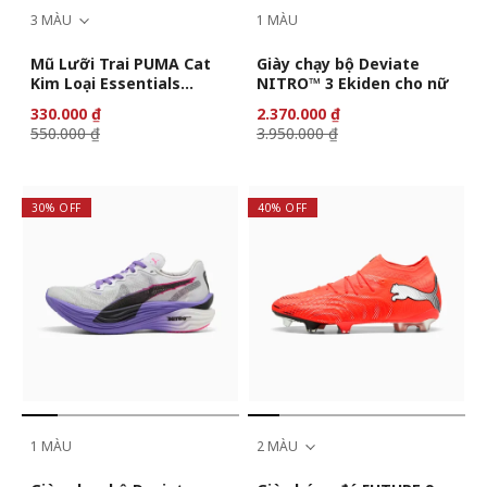
3 MÀU
1 MÀU
Mũ Lưỡi Trai PUMA Cat
Giày chạy bộ Deviate
Kim Loại Essentials
NITRO™ 3 Ekiden cho nữ
Elevated
330.000 ₫
2.370.000 ₫
550.000 ₫
3.950.000 ₫
30% OFF
40% OFF
1 MÀU
2 MÀU