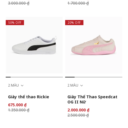
(Authentic)
3.000.000 ₫
1.700.000 ₫
50% OFF
20% OFF
2 MÀU
2 MÀU
Giày thể thao Rickie
Giày Thể Thao Speedcat
OG II Nữ
675.000 ₫
1.350.000 ₫
2.000.000 ₫
2.500.000 ₫