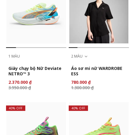
1 MÀU
2 MÀU
Giày chạy bộ Nữ Deviate
Áo sơ mi nữ WARDROBE
NITRO™ 3
ESS
2.370.000 ₫
780.000 ₫
3.950.000 ₫
1.300.000 ₫
40% OFF
40% OFF