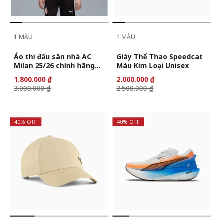
1 MÀU
1 MÀU
Áo thi đấu sân nhà AC
Giày Thể Thao Speedcat
Milan 25/26 chính hãng
Màu Kim Loại Unisex
cho nam
1.800.000 ₫
2.000.000 ₫
3.000.000 ₫
2.500.000 ₫
40% OFF
40% OFF