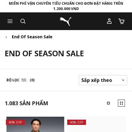
MIỄN PHÍ VẬN CHUYỂN TIÊU CHUẨN CHO ĐƠN ĐẶT HÀNG TRÊN
1.200.000 VND
Skip
Skip
Puma Trang chủ
to
to
Số lượ
Main
Footer
content
Content
End Of Season Sale
END OF SEASON SALE
BỘ LỌC
(0)
1.083
SẢN PHẨM
40% OFF
40% OFF