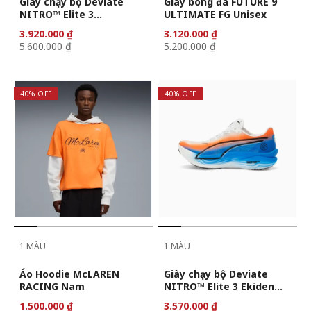
Giày chạy bộ Deviate
Giày bóng đá FUTURE 9
NITRO™ Elite 3
ULTIMATE FG Unisex
DIGITOKYO dành cho nữ
3.920.000 ₫
3.120.000 ₫
5.600.000 ₫
5.200.000 ₫
40% OFF
40% OFF
1 MÀU
1 MÀU
Áo Hoodie McLAREN
Giày chạy bộ Deviate
RACING Nam
NITRO™ Elite 3 Ekiden
cho nam
1.500.000 ₫
3.570.000 ₫