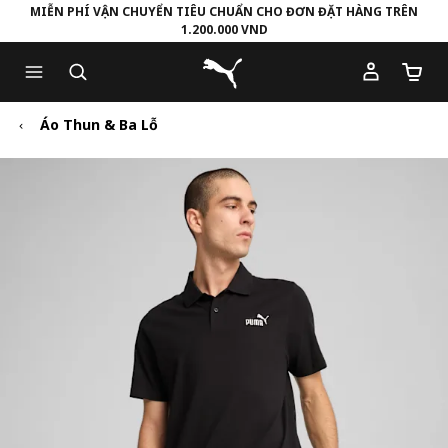
MIỄN PHÍ VẬN CHUYỂN TIÊU CHUẨN CHO ĐƠN ĐẶT HÀNG TRÊN
1.200.000 VND
Skip
Skip
Puma Trang chủ
to
to
Số lượ
Main
Footer
content
Content
Áo Thun & Ba Lỗ