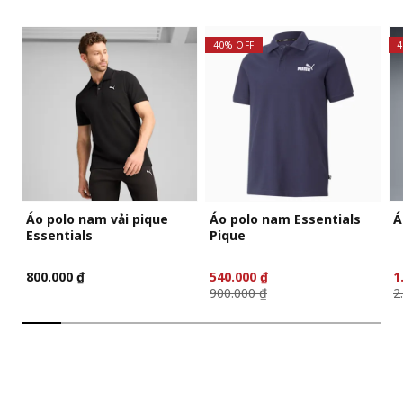
40% OFF
4
Áo polo nam vải pique
Áo polo nam Essentials
Á
Essentials
Pique
800.000 ₫
540.000 ₫
1
900.000 ₫
2