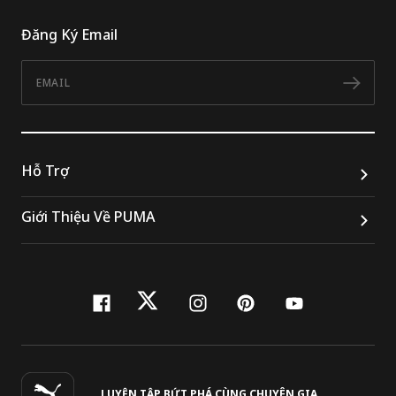
Đăng Ký Email
Email
Đăn
Hỗ Trợ
Giới Thiệu Về PUMA
facebook
twitter
instagram
pinterest
youtube
LUYỆN TẬP BỨT PHÁ CÙNG CHUYÊN GIA