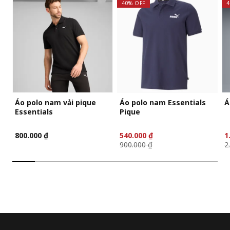
40% OFF
4
Áo polo nam vải pique
Áo polo nam Essentials
Á
Essentials
Pique
800.000 ₫
540.000 ₫
1
900.000 ₫
2