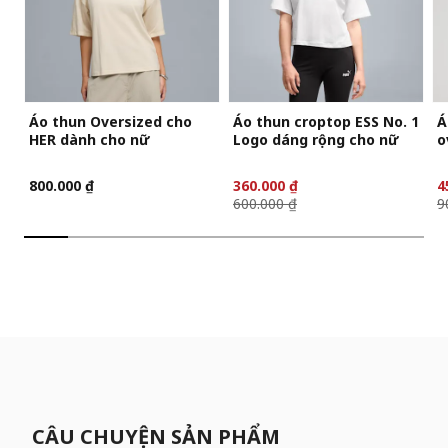
Áo thun Oversized cho
Áo thun croptop ESS No. 1
Á
HER dành cho nữ
Logo dáng rộng cho nữ
o
800.000 ₫
360.000 ₫
4
600.000 ₫
9
CÂU CHUYỆN SẢN PHẨM