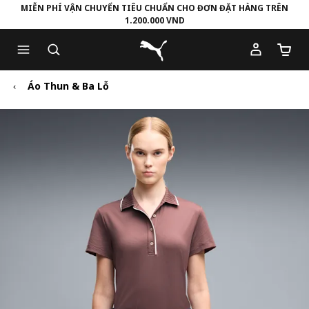
MIỄN PHÍ VẬN CHUYỂN TIÊU CHUẨN CHO ĐƠN ĐẶT HÀNG TRÊN
1.200.000 VND
Skip
Skip
Puma Trang chủ
to
to
Số lượ
Main
Footer
content
Content
Áo Thun & Ba Lỗ