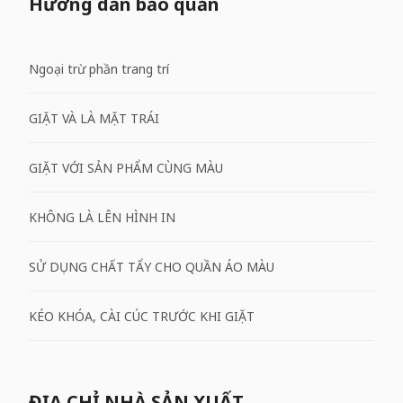
Hướng dẫn bảo quản
Ngoại trừ phần trang trí
GIẶT VÀ LÀ MẶT TRÁI
GIẶT VỚI SẢN PHẨM CÙNG MÀU
KHÔNG LÀ LÊN HÌNH IN
SỬ DỤNG CHẤT TẨY CHO QUẦN ÁO MÀU
KÉO KHÓA, CÀI CÚC TRƯỚC KHI GIẶT
ĐỊA CHỈ NHÀ SẢN XUẤT