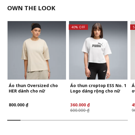
OWN THE LOOK
40% OFF
5
Áo thun Oversized cho
Áo thun croptop ESS No. 1
Á
HER dành cho nữ
Logo dáng rộng cho nữ
o
800.000 ₫
360.000 ₫
4
600.000 ₫
9