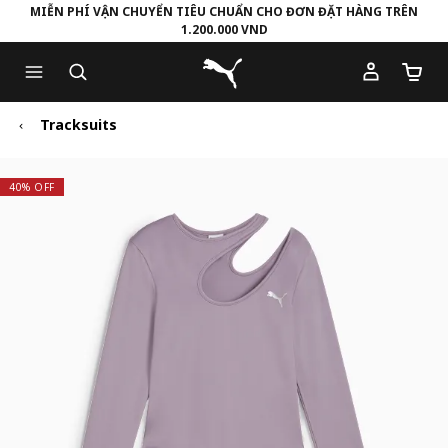
MIỄN PHÍ VẬN CHUYỂN TIÊU CHUẨN CHO ĐƠN ĐẶT HÀNG TRÊN
1.200.000 VND
Skip
Skip
Puma Trang chủ
to
to
Số lượ
Main
Footer
content
Content
Tracksuits
40% OFF