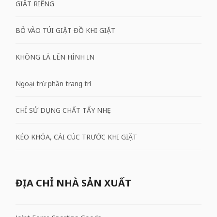
GIẶT RIÊNG
BỎ VÀO TÚI GIẶT ĐỒ KHI GIẶT
KHÔNG LÀ LÊN HÌNH IN
Ngoại trừ phần trang trí
CHỈ SỬ DỤNG CHẤT TẨY NHẸ
KÉO KHÓA, CÀI CÚC TRƯỚC KHI GIẶT
ĐỊA CHỈ NHÀ SẢN XUẤT