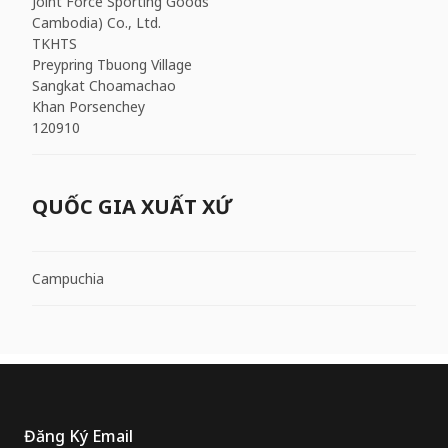
Joint Force Sporting Goods
Cambodia) Co., Ltd.
TKHTS
Preypring Tbuong Village
Sangkat Choamachao
Khan Porsenchey
120910
QUỐC GIA XUẤT XỨ
Campuchia
Đăng Ký Email