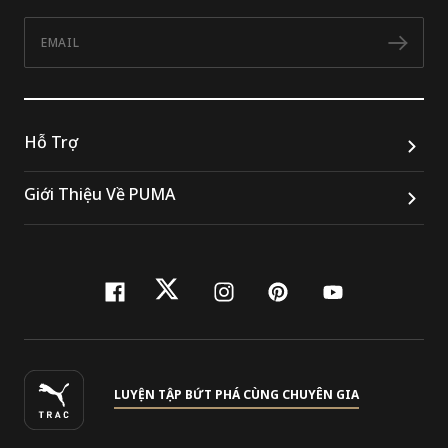
Email
Đăn
Hỗ Trợ
Giới Thiệu Về PUMA
facebook
twitter
instagram
pinterest
youtube
LUYỆN TẬP BỨT PHÁ CÙNG CHUYÊN GIA