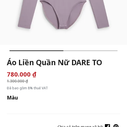
Áo Liền Quần Nữ DARE TO
780.000 ₫
Giá giảm từ
1.300.000 ₫
đến
Đã bao gồm 8% thuế VAT
Màu
Chia sẻ trên mạng xã hội