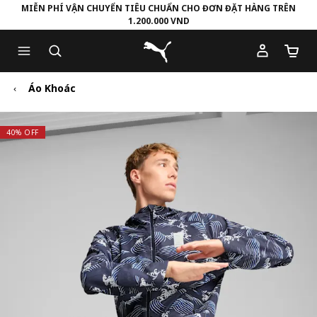
MIỄN PHÍ VẬN CHUYỂN TIÊU CHUẨN CHO ĐƠN ĐẶT HÀNG TRÊN
1.200.000 VND
Skip
Skip
Puma Trang chủ
to
to
Số lượ
Main
Footer
content
Content
Áo Khoác
40% OFF