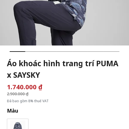
Áo khoác hình trang trí PUMA
x SAYSKY
1.740.000 ₫
Giá giảm từ
2.900.000 ₫
đến
Đã bao gồm 8% thuế VAT
Màu