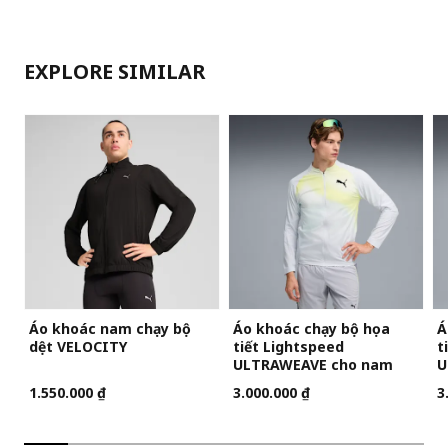
EXPLORE SIMILAR
Áo khoác nam chạy bộ
Áo khoác chạy bộ họa
Á
dệt VELOCITY
tiết Lightspeed
t
ULTRAWEAVE cho nam
U
1.550.000 ₫
3.000.000 ₫
3