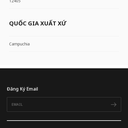
12405
QUỐC GIA XUẤT XỨ
Campuchia
Đăng Ký Email
Email
Đăn