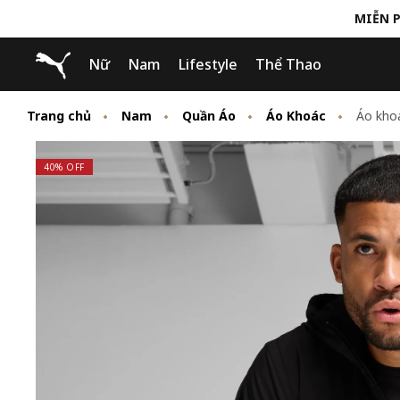
MIỄN P
Skip
Skip
Puma Trang chủ
Nữ
Nam
Lifestyle
Thể Thao
to
to
Main
Footer
content
Content
Trang chủ
Nam
Quần Áo
Áo Khoác
Áo khoá
40% OFF