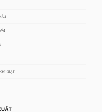
MÀU
VẢI
Ẹ
KHI GIẶT
XUẤT