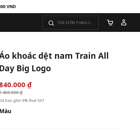
000 VND
Số lượng giỏ 
Áo khoác dệt nam Train All
Day Big Logo
840.000 ₫
Giá giảm từ
1.400.000 ₫
đến
Đã bao gồm 8% thuế VAT
Màu