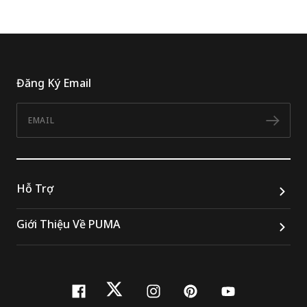
Đăng Ký Email
Email
Đăn
Hỗ Trợ
Giới Thiệu Về PUMA
facebook
twitter
instagram
pinterest
youtube