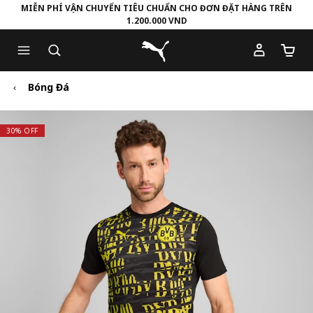
MIỄN PHÍ VẬN CHUYỂN TIÊU CHUẨN CHO ĐƠN ĐẶT HÀNG TRÊN
1.200.000 VND
Skip
Skip
Puma Trang chủ
to
to
Số lượ
Main
Footer
content
Content
Bóng Đá
30% OFF