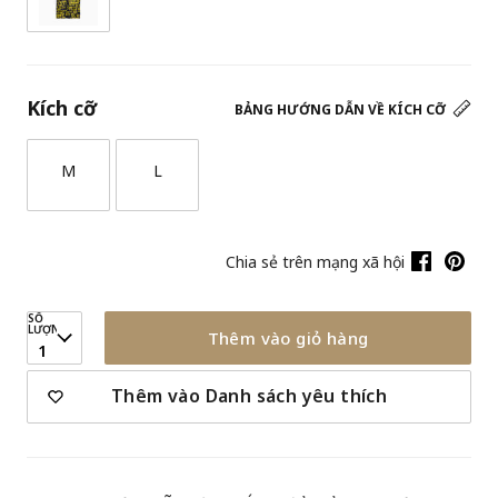
Kích cỡ
BẢNG HƯỚNG DẪN VỀ KÍCH CỠ
M
L
Chia sẻ trên mạng xã hội
SỐ
LƯỢNG
Thêm vào giỏ hàng
1
Thêm vào Danh sách yêu thích