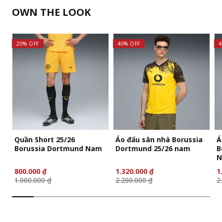
OWN THE LOOK
20% OFF
40% OFF
4
Quần Short 25/26
Áo đấu sân nhà Borussia
Á
Borussia Dortmund Nam
Dortmund 25/26 nam
B
N
800.000 ₫
1.320.000 ₫
1
1.000.000 ₫
2.200.000 ₫
2