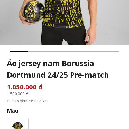
Áo jersey nam Borussia
Dortmund 24/25 Pre-match
1.050.000 ₫
Giá giảm từ
1.500.000 ₫
đến
Đã bao gồm 8% thuế VAT
Màu