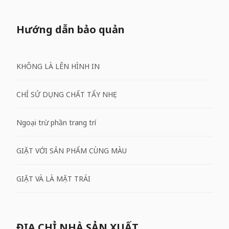
Hướng dẫn bảo quản
KHÔNG LÀ LÊN HÌNH IN
CHỈ SỬ DỤNG CHẤT TẨY NHẸ
Ngoại trừ phần trang trí
GIẶT VỚI SẢN PHẨM CÙNG MÀU
GIẶT VÀ LÀ MẶT TRÁI
ĐỊA CHỈ NHÀ SẢN XUẤT