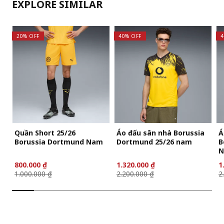
EXPLORE SIMILAR
20% OFF
40% OFF
4
Quần Short 25/26
Áo đấu sân nhà Borussia
Á
Borussia Dortmund Nam
Dortmund 25/26 nam
B
N
800.000 ₫
1.320.000 ₫
1
1.000.000 ₫
2.200.000 ₫
2