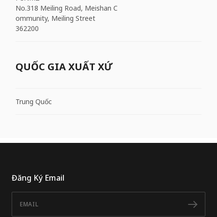
No.318 Meiling Road, Meishan C
ommunity, Meiling Street
362200
QUỐC GIA XUẤT XỨ
Trung Quốc
Đăng Ký Email
Email
Đăn