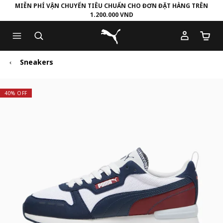
MIỄN PHÍ VẬN CHUYỂN TIÊU CHUẨN CHO ĐƠN ĐẶT HÀNG TRÊN
1.200.000 VND
Skip
Skip
Puma Trang chủ
to
to
Số lượ
Main
Footer
content
Content
Sneakers
40% OFF