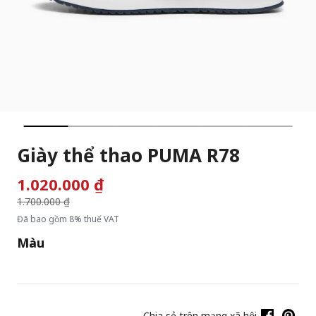
Giày thể thao PUMA R78
1.020.000 ₫
Giá giảm từ
1.700.000 ₫
đến
Đã bao gồm 8% thuế VAT
Màu
Chia sẻ trên mạng xã hội