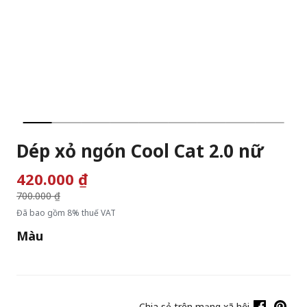
Dép xỏ ngón Cool Cat 2.0 nữ
420.000 ₫
Giá giảm từ
700.000 ₫
đến
Đã bao gồm 8% thuế VAT
Màu
Chia sẻ trên mạng xã hội