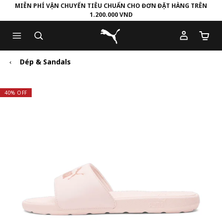
MIỄN PHÍ VẬN CHUYỂN TIÊU CHUẨN CHO ĐƠN ĐẶT HÀNG TRÊN
1.200.000 VND
Skip
Skip
Puma Trang chủ
to
to
Số lượ
Main
Footer
content
Content
Dép & Sandals
40% OFF