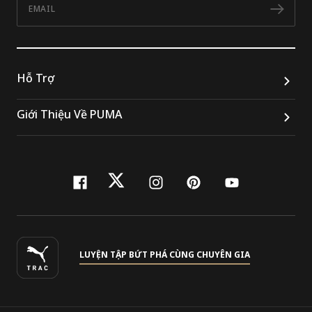
Đăn
Hỗ Trợ
Giới Thiệu Về PUMA
facebook
twitter
instagram
pinterest
youtube
LUYỆN TẬP BỨT PHÁ CÙNG CHUYÊN GIA