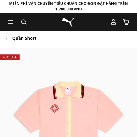
MIỄN PHÍ VẬN CHUYỂN TIÊU CHUẨN CHO ĐƠN ĐẶT HÀNG TRÊN
1.200.000 VND
Skip
Skip
Puma Trang chủ
to
to
Số lượ
Main
Footer
content
Content
Quần Short
40% OFF