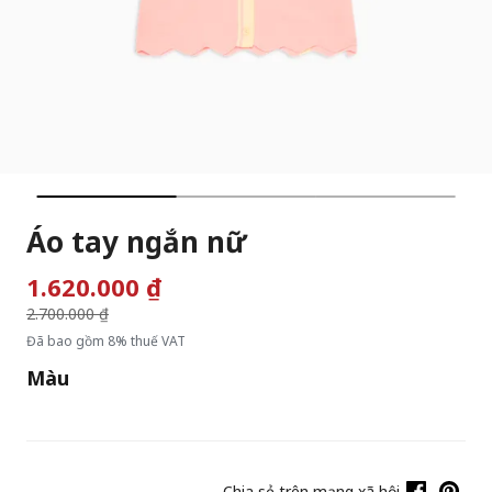
Áo tay ngắn nữ
1.620.000 ₫
Giá giảm từ
2.700.000 ₫
đến
Đã bao gồm 8% thuế VAT
Màu
Chia sẻ trên mạng xã hội