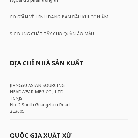
CO GIÃN VỀ HÌNH DẠNG BAN ĐẦU KHI CÒN ẨM
SỬ DỤNG CHẤT TẨY CHO QUẦN ÁO MÀU
ĐỊA CHỈ NHÀ SẢN XUẤT
JIANGSU ASIAN SOURCING
HEADWEAR MFG CO., LTD.
TCNJS
No. 2 South Guangzhou Road
223005
QUỐC GIA XUẤT XỨ