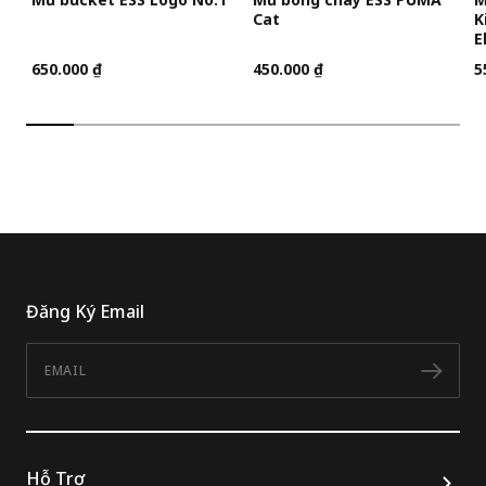
Cat
K
E
650.000 ₫
450.000 ₫
5
Đăng Ký Email
Email
Đăn
Hỗ Trợ