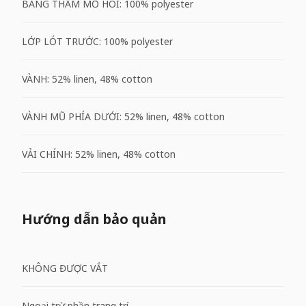
BĂNG THẤM MỒ HÔI: 100% polyester
LỚP LÓT TRƯỚC: 100% polyester
VÀNH: 52% linen, 48% cotton
VÀNH MŨ PHÍA DƯỚI: 52% linen, 48% cotton
VẢI CHÍNH: 52% linen, 48% cotton
Hướng dẫn bảo quản
KHÔNG ĐƯỢC VẮT
Ngoại trừ phần trang trí