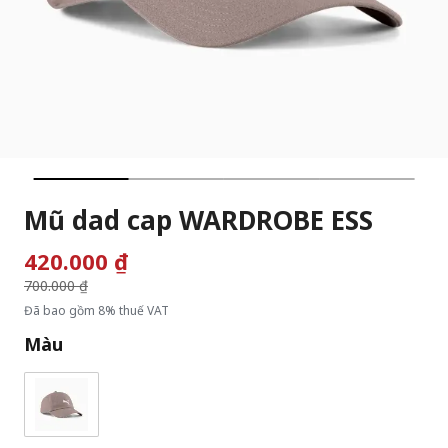
Mũ dad cap WARDROBE ESS
420.000 ₫
Giá giảm từ
700.000 ₫
đến
Đã bao gồm 8% thuế VAT
Màu