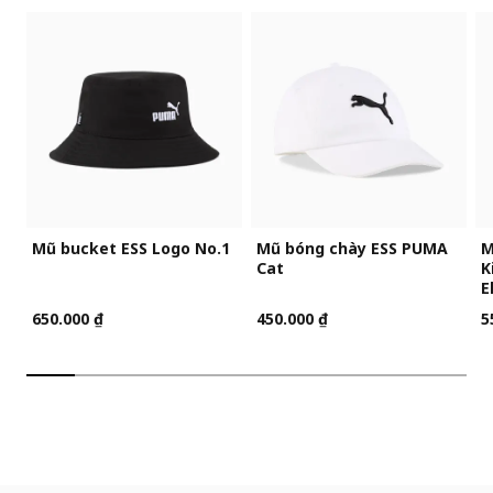
Mũ bucket ESS Logo No.1
Mũ bóng chày ESS PUMA
M
Cat
K
E
650.000 ₫
450.000 ₫
5