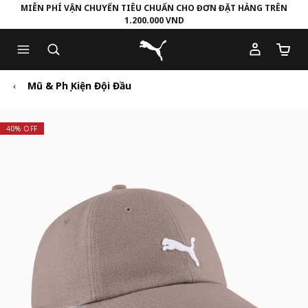
MIỄN PHÍ VẬN CHUYỂN TIÊU CHUẨN CHO ĐƠN ĐẶT HÀNG TRÊN
1.200.000 VND
Skip
Skip
Puma Trang chủ
to
to
Số lượ
Main
Footer
content
Content
Mũ & Phụ Kiện Đội Đầu
40% OFF