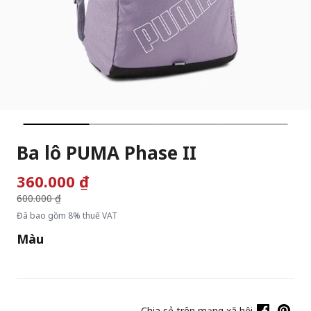
Ba lô PUMA Phase II
360.000 ₫
Giá giảm từ
600.000 ₫
đến
Đã bao gồm 8% thuế VAT
Màu
Chia sẻ trên mạng xã hội