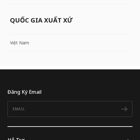
QUỐC GIA XUẤT XỨ
Việt Nam
Đăng Ký Email
Email
Đăn
Hỗ Trợ