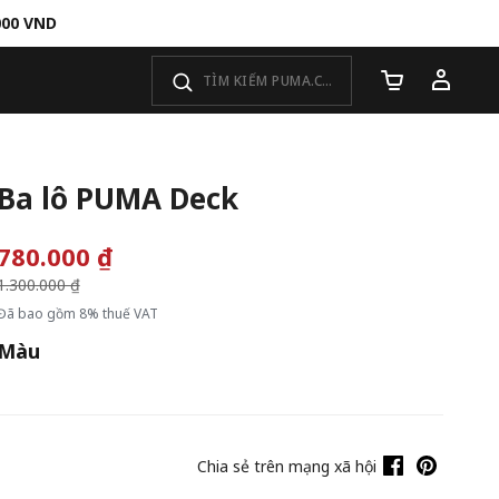
000 VND
Số lượng giỏ 
Ba lô PUMA Deck
780.000 ₫
Giá giảm từ
1.300.000 ₫
đến
Đã bao gồm 8% thuế VAT
Màu
Chia sẻ trên mạng xã hội