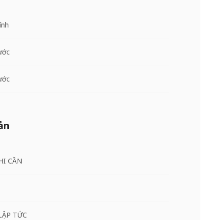
ính
ước
ước
ản
HI CẦN
LẬP TỨC