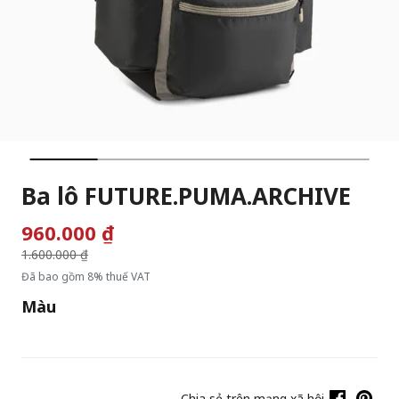
Ba lô FUTURE.PUMA.ARCHIVE
960.000 ₫
Giá giảm từ
1.600.000 ₫
đến
Đã bao gồm 8% thuế VAT
Màu
Chia sẻ trên mạng xã hội