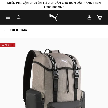
MIỄN PHÍ VẬN CHUYỂN TIÊU CHUẨN CHO ĐƠN ĐẶT HÀNG TRÊN
1.200.000 VND
Skip
Skip
Puma Trang chủ
to
to
Số lượ
Main
Footer
content
Content
Túi & Balo
40% OFF