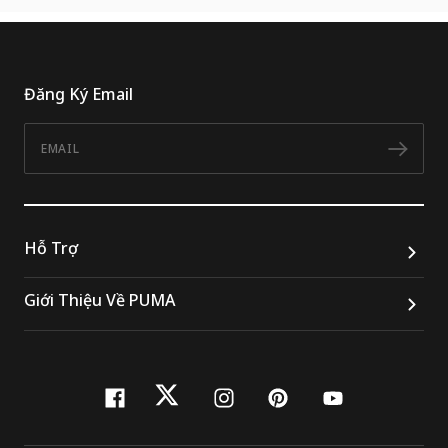
Đăng Ký Email
Email
Đăn
Hỗ Trợ
Giới Thiệu Về PUMA
facebook
twitter
instagram
pinterest
youtube