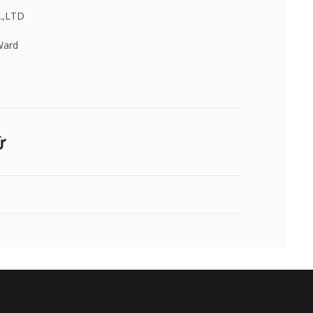
.,LTD
Ward
Ứ