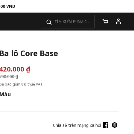
000 VND
Số lượng giỏ 
Ba lô Core Base
420.000 ₫
Giá giảm từ
700.000 ₫
đến
Đã bao gồm 8% thuế VAT
Màu
Chia sẻ trên mạng xã hội