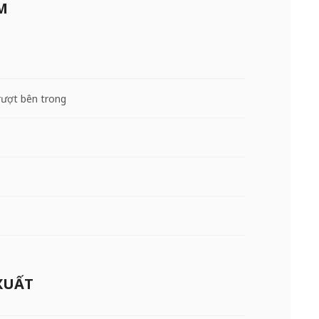
M
trượt bên trong
XUẤT