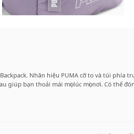
 Backpack. Nhãn hiệu PUMA cỡ to và túi phía t
u giúp bạn thoải mái mọi lúc mọi nơi. Có thể đón