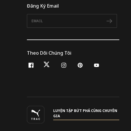
Đăng Ký Email
Email
Đăng 
Theo Dõi Chúng Tôi
facebook
twitter
instagram
pinterest
youtube
LUYỆN TẬP BỨT PHÁ CÙNG CHUYÊN
GIA