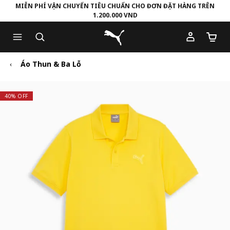
MIỄN PHÍ VẬN CHUYỂN TIÊU CHUẨN CHO ĐƠN ĐẶT HÀNG TRÊN
1.200.000 VND
Skip
Skip
Puma Trang chủ
to
to
Số lượ
Main
Footer
content
Content
Áo Thun & Ba Lỗ
40% OFF