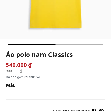
Áo polo nam Classics
540.000 ₫
Giá giảm từ
900.000 ₫
đến
Đã bao gồm 8% thuế VAT
Màu
Chia sẻ trên mạng xã hội