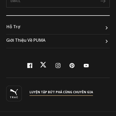
Đăn
Hỗ Trợ
Giới Thiệu Về PUMA
facebook
twitter
instagram
pinterest
youtube
LUYỆN TẬP BỨT PHÁ CÙNG CHUYÊN GIA