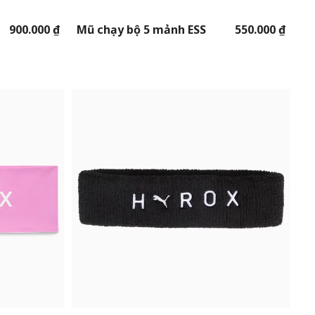
900.000 ₫
Mũ chạy bộ 5 mảnh ESS
550.000 ₫