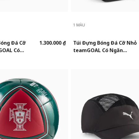
1 MÀU
Bóng Đá Cỡ
1.300.000 ₫
Túi Đựng Bóng Đá Cỡ Nhỏ
GOAL Có
teamGOAL Có Ngăn
g Bóng
Đựng Bóng