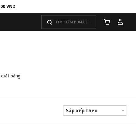
000 VND
Số lượng giỏ 
 xuất bằng