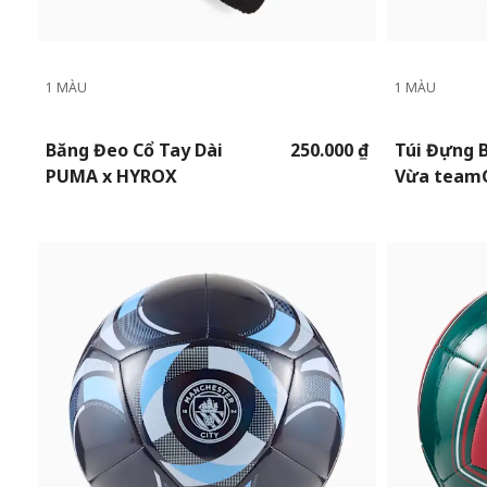
1 MÀU
1 MÀU
Băng Đeo Cổ Tay Dài
250.000 ₫
Túi Đựng 
PUMA x HYROX
Vừa team
Ngăn Đựn