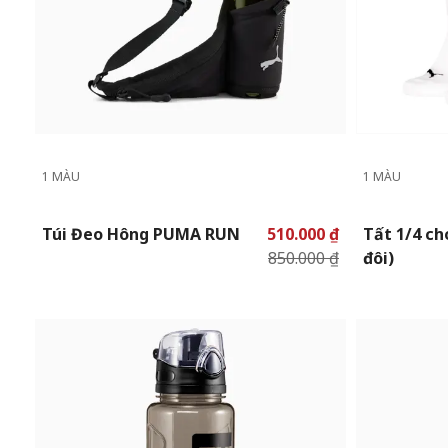
1 MÀU
1 MÀU
Túi Đeo Hông PUMA RUN
510.000 ₫
Tất 1/4 ch
850.000 ₫
đôi)