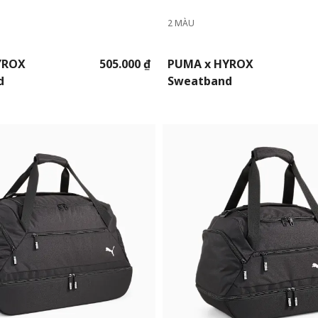
2 MÀU
YROX
505.000 ₫
PUMA x HYROX
d
Sweatband