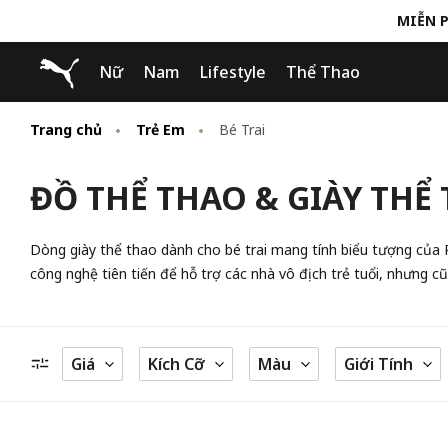
MIỄN P
Skip
Skip
Puma Trang chủ
Nữ
Nam
Lifestyle
Thể Thao
to
to
Main
Footer
content
Content
Trang chủ
Trẻ Em
Bé Trai
ĐỒ THỂ THAO & GIÀY THỂ
Dòng giày thể thao dành cho bé trai mang tính biểu tượng của
công nghệ tiên tiến để hỗ trợ các nhà vô địch trẻ tuổi, nhưng cũ
Giá
Kích Cỡ
Màu
Giới Tính