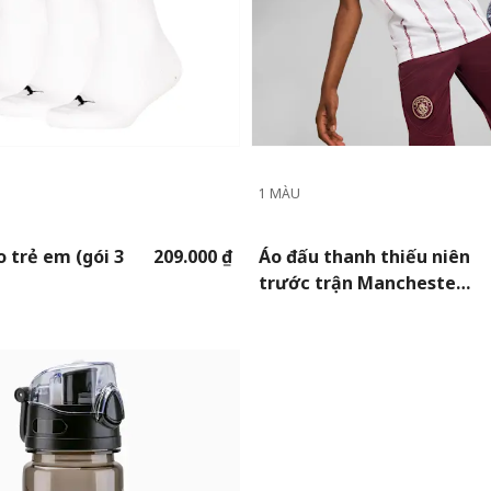
1 MÀU
o trẻ em (gói 3
209.000 ₫
Áo đấu thanh thiếu niên
trước trận Manchester
City