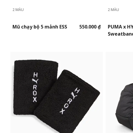
2 MÀU
2 MÀU
Mũ chạy bộ 5 mảnh ESS
550.000 ₫
PUMA x H
Sweatban