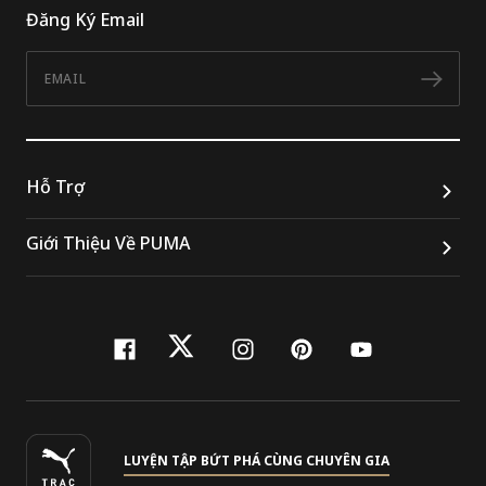
Đăng Ký Email
Email
Đăn
Hỗ Trợ
Giới Thiệu Về PUMA
facebook
twitter
instagram
pinterest
youtube
LUYỆN TẬP BỨT PHÁ CÙNG CHUYÊN GIA