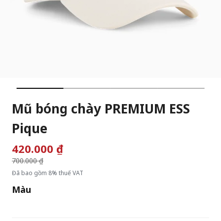
Mũ bóng chày PREMIUM ESS
Pique
420.000 ₫
Giá giảm từ
700.000 ₫
đến
Đã bao gồm 8% thuế VAT
Màu