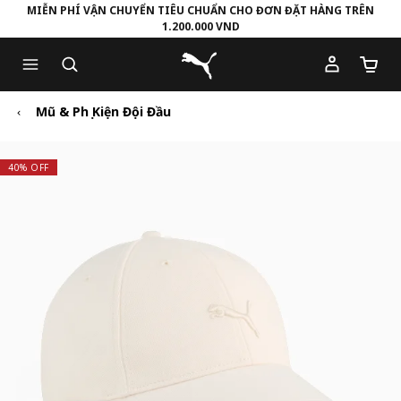
MIỄN PHÍ VẬN CHUYỂN TIÊU CHUẨN CHO ĐƠN ĐẶT HÀNG TRÊN
1.200.000 VND
Skip
Skip
Puma Trang chủ
to
to
Số lượ
Main
Footer
content
Content
Mũ & Phụ Kiện Đội Đầu
40% OFF